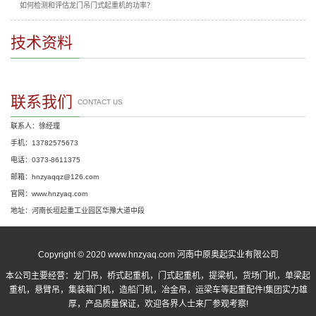
如何检测和评估龙门吊门式起重机的功率？
技术资料
联系我们
CONTACT US
联系人：徐经理
手机：13782575673
电话：0373-8611375
邮箱：hnzyaqqz@126.com
官网：www.hnzyaq.com
地址：河南长垣起重工业园区华豫大道中段
Copyright © 2020 www.hnzyaq.com 河南中原奥起实业有限公司
本公司主要经营：
龙门吊
，
桥式起重机
，
门式起重机
，提梁机，货场门机，单梁起
重机，悬臂吊，集装箱门机，造船门机，冶金吊，运梁车等起重配件!集团实力雄
厚，产品质量保证，欢迎各界人士来厂参观考察!