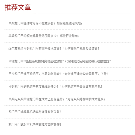
推荐文章
单梁龙门吊操作时为何不能戴手套？如何避免触电风险？
单梁龙门吊的额定起重量范围是多少？哪些行业常用？
绿色节能型吊钩龙门吊有哪些技术突破？/ 为何需采用能量反馈装置？
吊钩龙门吊**监控系统如何实现远程预警？/ 为何需安装风速仪和行程限位器？
吊钩龙门吊液压系统压力不足如何排查？/ 为何液压油污染会导致压力下降？
吊钩龙门吊的轨道平直度标准是多少？/ 为何轨道不平会导致车轮啃轨？
单梁与双梁吊钩龙门吊在成本上有何差异？/ 为何双梁结构维护成本更高？
龙门吊门式起重机功率与环保有何关联？
龙门吊门式起重机功率故障应如何处理？