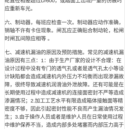
轮直径相差超过D/600，或踏面上出现严重的伤痕时
应重新车光。
六、制动器，每班应检查一次。制动器应动作准确，
销轴不许有卡住现象。闸瓦应正确贴合制动轮，松闸
时闸瓦间隙应相等 。
七、减速机漏油的原因及预防措施。常见的减速机漏
油原因有三点：1：由于生产厂家的设计不合理：在
设计过程中没有专门的透气孔或者是透气孔太小等设
计缺陷都会造成减速机内外压力不均衡而出现渗漏故
障，很终导致减速机润滑油外泄故障。还有可能是在
长期使用过程中造成减速机的连接面密封不严等造成
渗漏情况；2.加工工艺水平有限造成箱体接触面等精
密度不够，因此引起密封性能不良而产生漏油情况发
生；3.由于操作人员或者是维护人员在日常使用过程
中维护保养不当，造成内部多处堵塞而内部压力高于