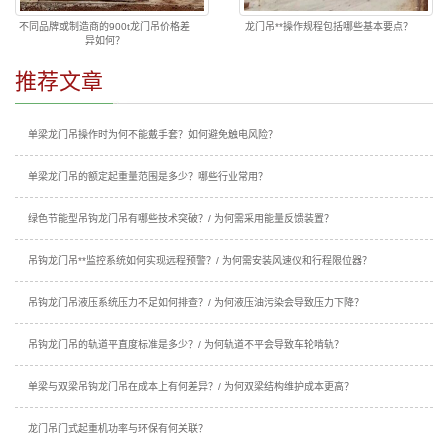
不同品牌或制造商的900t龙门吊价格差
龙门吊**操作规程包括哪些基本要点？
异如何？
推荐文章
单梁龙门吊操作时为何不能戴手套？如何避免触电风险？
单梁龙门吊的额定起重量范围是多少？哪些行业常用？
绿色节能型吊钩龙门吊有哪些技术突破？/ 为何需采用能量反馈装置？
吊钩龙门吊**监控系统如何实现远程预警？/ 为何需安装风速仪和行程限位器？
吊钩龙门吊液压系统压力不足如何排查？/ 为何液压油污染会导致压力下降？
吊钩龙门吊的轨道平直度标准是多少？/ 为何轨道不平会导致车轮啃轨？
单梁与双梁吊钩龙门吊在成本上有何差异？/ 为何双梁结构维护成本更高？
龙门吊门式起重机功率与环保有何关联？