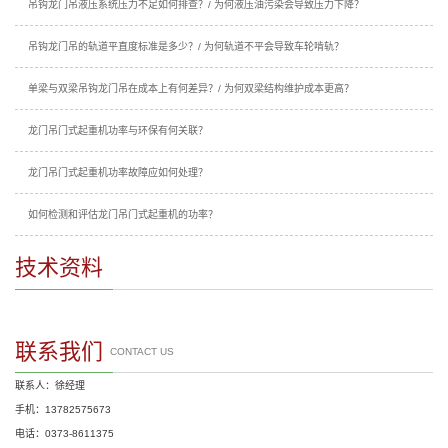
吊钩龙门吊液压系统压力不足如何排查？/ 为何液压油污染会导致压力下降？
吊钩龙门吊的轨道平直度标准是多少？/ 为何轨道不平会导致车轮啃轨？
单梁与双梁吊钩龙门吊在成本上有何差异？/ 为何双梁结构维护成本更高？
龙门吊门式起重机功率与环保有何关联？
龙门吊门式起重机功率故障应如何处理？
如何检测和评估龙门吊门式起重机的功率？
技术资料
联系我们
CONTACT US
联系人：徐经理
手机：13782575673
电话：0373-8611375