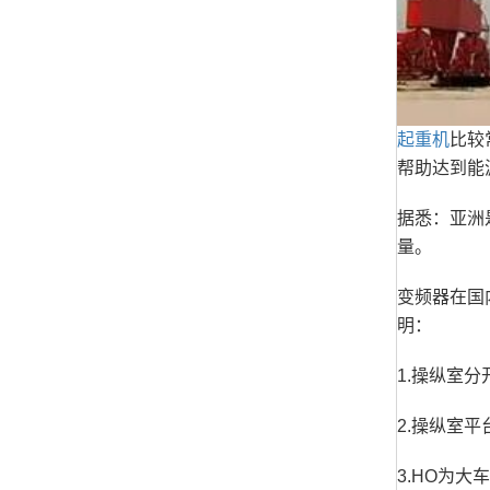
起重机
比较
帮助达到能
据悉：亚洲
量。
变频器在国
明：
1.操纵室
2.操纵室
3.HO为大