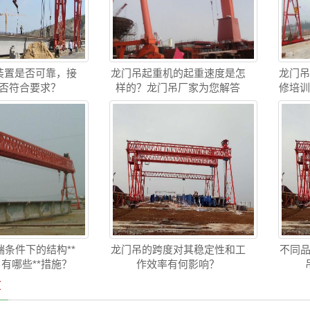
装置是否可靠，接
龙门吊起重机的起重速度是怎
龙门
否符合要求？
样的？龙门吊厂家为您解答
修培
条件下的结构**
龙门吊的跨度对其稳定性和工
不同品
 有哪些**措施？
作效率有何影响？
章