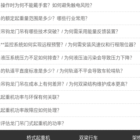
吊操作时为何不能戴手套？如何避免触电风险？
吊的额定起重量范围是多少？哪些行业常用？
吊钩龙门吊有哪些技术突破？/ 为何需采用能量反馈装置？
**监控系统如何实现远程预警？/ 为何需安装风速仪和行程限位器？
液压系统压力不足如何排查？/ 为何液压油污染会导致压力下降？
的轨道平直度标准是多少？/ 为何轨道不平会导致车轮啃轨？
吊钩龙门吊在成本上有何差异？/ 为何双梁结构维护成本更高？
式起重机功率与环保有何关联？
式起重机功率故障应如何处理？
和评估龙门吊门式起重机的功率？
桥式起重机
双梁行车
架