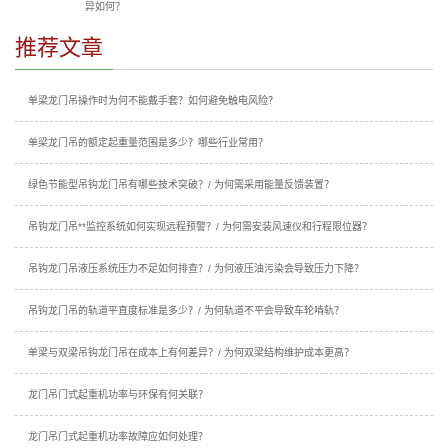
异如何？
推荐文章
单梁龙门吊操作时为何不能戴手套？如何避免触电风险？
单梁龙门吊的额定起重量范围是多少？哪些行业常用？
绿色节能型吊钩龙门吊有哪些技术突破？/ 为何需采用能量反馈装置？
吊钩龙门吊**监控系统如何实现远程预警？/ 为何需安装风速仪和行程限位器？
吊钩龙门吊液压系统压力不足如何排查？/ 为何液压油污染会导致压力下降？
吊钩龙门吊的轨道平直度标准是多少？/ 为何轨道不平会导致车轮啃轨？
单梁与双梁吊钩龙门吊在成本上有何差异？/ 为何双梁结构维护成本更高？
龙门吊门式起重机功率与环保有何关联？
龙门吊门式起重机功率故障应如何处理？