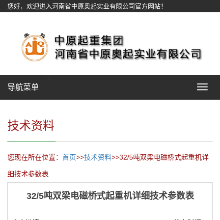
您好，欢迎进入河南省中原奥起实业有限公司官方网站！
网站地图
导航菜单
Toggle
navigat
技术资料
您现在所在位置：
首页
>>
技术资料
>>32/5吨双梁电磁桥式起重机详
细技术参数表
32/5吨双梁电磁桥式起重机详细技术参数表