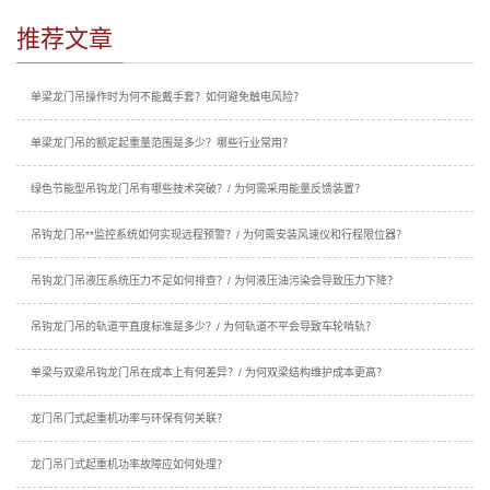
推荐文章
单梁龙门吊操作时为何不能戴手套？如何避免触电风险？
单梁龙门吊的额定起重量范围是多少？哪些行业常用？
绿色节能型吊钩龙门吊有哪些技术突破？/ 为何需采用能量反馈装置？
吊钩龙门吊**监控系统如何实现远程预警？/ 为何需安装风速仪和行程限位器？
吊钩龙门吊液压系统压力不足如何排查？/ 为何液压油污染会导致压力下降？
吊钩龙门吊的轨道平直度标准是多少？/ 为何轨道不平会导致车轮啃轨？
单梁与双梁吊钩龙门吊在成本上有何差异？/ 为何双梁结构维护成本更高？
龙门吊门式起重机功率与环保有何关联？
龙门吊门式起重机功率故障应如何处理？