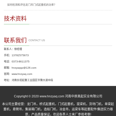
如何检测和评估龙门吊门式起重机的功率？
技术资料
联系我们
CONTACT US
联系人：徐经理
手机：13782575673
电话：0373-8611375
邮箱：hnzyaqqz@126.com
官网：www.hnzyaq.com
地址：河南长垣起重工业园区华豫大道中段
Copyright © 2020 www.hnzyaq.com 河南中原奥起实业有限公司
本公司主要经营：
龙门吊
，
桥式起重机
，
门式起重机
，提梁机，货场门机，单梁起
重机，悬臂吊，集装箱门机，造船门机，冶金吊，运梁车等起重配件!集团实力雄
厚，产品质量保证，欢迎各界人士来厂参观考察!