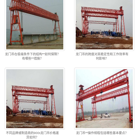
龙门吊在极端条件下的结构**如何保障？
龙门吊的跨度对其稳定性和工作效率有
有哪些**措施？
何影响？
不同品牌或制造商的900t龙门吊价格差
龙门吊**操作规程包括哪些基本要点？
异如何？