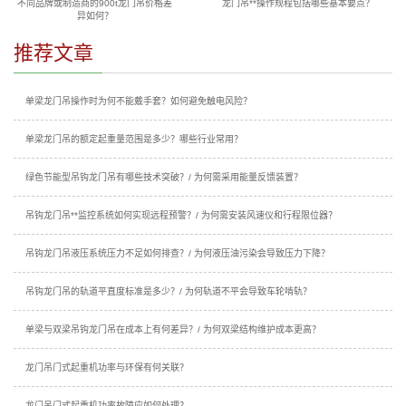
不同品牌或制造商的900t龙门吊价格差
龙门吊**操作规程包括哪些基本要点？
异如何？
推荐文章
单梁龙门吊操作时为何不能戴手套？如何避免触电风险？
单梁龙门吊的额定起重量范围是多少？哪些行业常用？
绿色节能型吊钩龙门吊有哪些技术突破？/ 为何需采用能量反馈装置？
吊钩龙门吊**监控系统如何实现远程预警？/ 为何需安装风速仪和行程限位器？
吊钩龙门吊液压系统压力不足如何排查？/ 为何液压油污染会导致压力下降？
吊钩龙门吊的轨道平直度标准是多少？/ 为何轨道不平会导致车轮啃轨？
单梁与双梁吊钩龙门吊在成本上有何差异？/ 为何双梁结构维护成本更高？
龙门吊门式起重机功率与环保有何关联？
龙门吊门式起重机功率故障应如何处理？