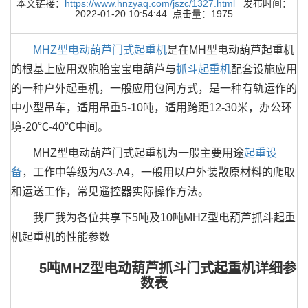
本文链接：
https://www.hnzyaq.com/jszc/1327.html
发布时间：
2022-01-20 10:54:44 点击量：1975
MHZ型电动葫芦门式起重机
是在MH型电动葫芦起重机
的根基上应用双胞胎宝宝电葫芦与
抓斗起重机
配套设施应用
的一种户外起重机，一般应用包间方式，是一种有轨运作的
中小型吊车，适用吊重5-10吨，适用跨距12-30米，办公环
境-20℃-40℃中间。
MHZ型电动葫芦门式起重机为一般主要用途
起重设
备
，工作中等级为A3-A4，一般用以户外装散原材料的爬取
和运送工作，常见遥控器实际操作方法。
我厂我为各位共享下5吨及10吨MHZ型电葫芦抓斗起重
机起重机的性能参数
5吨MHZ型电动葫芦抓斗门式起重机详细参
数表