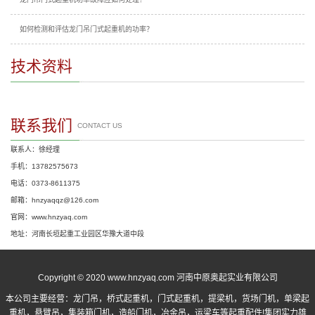
如何检测和评估龙门吊门式起重机的功率？
技术资料
联系我们
CONTACT US
联系人：徐经理
手机：13782575673
电话：0373-8611375
邮箱：hnzyaqqz@126.com
官网：www.hnzyaq.com
地址：河南长垣起重工业园区华豫大道中段
Copyright © 2020 www.hnzyaq.com 河南中原奥起实业有限公司
本公司主要经营：
龙门吊
，
桥式起重机
，
门式起重机
，提梁机，货场门机，单梁起
重机，悬臂吊，集装箱门机，造船门机，冶金吊，运梁车等起重配件!集团实力雄