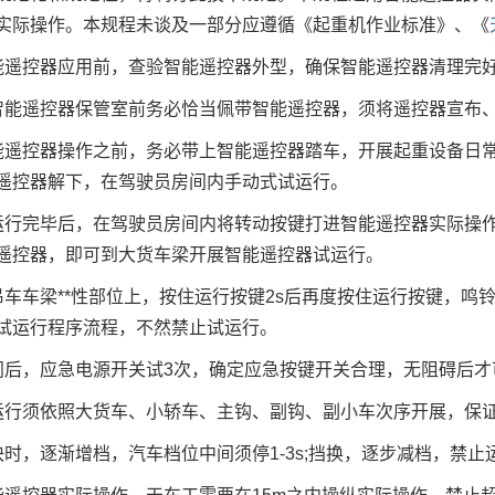
实际操作。本规程未谈及一部分应遵循《起重机作业标准》、《
控器应用前，查验智能遥控器外型，确保智能遥控器清理完好
遥控器保管室前务必恰当佩带智能遥控器，须将遥控器宣布、
控器操作之前，务必带上智能遥控器踏车，开展起重设备日常
遥控器解下，在驾驶员房间内手动式试运行。
完毕后，在驾驶员房间内将转动按键打进智能遥控器实际操作
遥控器，即可到大货车梁开展智能遥控器试运行。
车梁**性部位上，按住运行按键2s后再度按住运行按键，鸣铃(
试运行程序流程，不然禁止试运行。
，应急电源开关试3次，确定应急按键开关合理，无阻碍后才
须依照大货车、小轿车、主钩、副钩、副小车次序开展，保证*
，逐渐增档，汽车档位中间须停1-3s;挡换，逐步减档，禁止