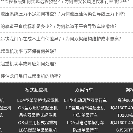
**监控系统如何实现远程预警？/ 为何需安装风速仪和行程限位器？
液压系统压力不足如何排查？/ 为何液压油污染会导致压力下降？
的轨道平直度标准是多少？/ 为何轨道不平会导致车轮啃轨？
吊钩龙门吊在成本上有何差异？/ 为何双梁结构维护成本更高？
式起重机功率与环保有何关联？
式起重机功率故障应如何处理？
和评估龙门吊门式起重机的功率？
桥式起重机
双梁行车
架
机
LDA型单梁桥式起重机
LH型电动葫芦双梁行车
高铁90
起重机
QN型双用桥式起重机
LD型电动单梁起重机
JQJ160T
机
吊钩双梁桥式起重机
电动单梁行车
TJ18
QS型三用桥式起重机
LDA型电动单梁行车
JQJ160T
机
LB防爆型单梁起重机
防爆单梁行车
GJ550