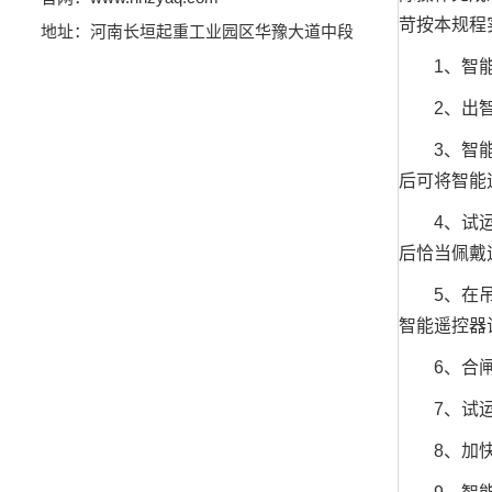
苛按本规程
地址：河南长垣起重工业园区华豫大道中段
1、智能遥
2、出智能
3、智能遥
后可将智能
4、试运行
后恰当佩戴
5、在吊车
智能遥控器
6、合闸后
7、试运行
8、加快时