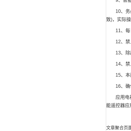
9、智能遥
10、务必
致)，实际
11、每日
12、禁止
13、除起
14、禁止
15、本岗
16、确保
应用电视
能遥控器应
文章聚合页