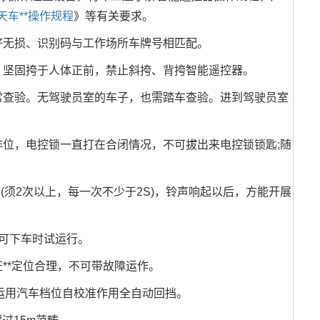
天车**操作规程
》等有关要求。
无损、识别码与工作场所车牌号相匹配。
坚固挎于人体正前，禁止斜挎、背挎智能遥控器。
查验。无驾驶员室的车子，也需踏车查验。进到驾驶员室
位，电控锁一直打在合闭情况，不可拔出来电控锁锁匙;随
须2次以上，每一次不少于2S)，铃声响起以后，方能开展
可下车时试运行。
*定位合理，不可带故障运作。
运用汽车档位自校准作用全自动回挡。