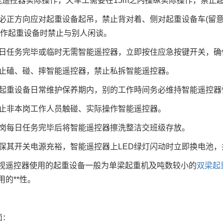
控器实际操作，天车工需要在15m之内操纵实际操作，禁止超
正方向应对起重设备起吊，禁止背对着、侧对起重设备车(留意
操作起重设备时禁止与别人闲谈。
任务完毕或临时无需智能遥控器，立即按住应急按键开关，确
磕、碰、摔智能遥控器，禁止私拆智能遥控器。
重设备日常维护保养期内，别的工作時间务必维持智能遥控器
非本岗工作人员触碰、实际操作智能遥控器。
每日任务完毕后将智能遥控器擦洗整洁交班级存放。
其开关电源充裕，智能遥控器上LED绿灯闪动时立即换电池，
遥控器使用的起重设备一般为单梁起重机及吨数较小的
双梁起
用的**性。
面：