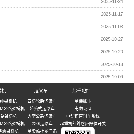
2025-11-24
2025-11-17
2025-11-03
2025-10-27
2025-10-20
2025-10-13
2025-10-09
桥机
运梁车
起重配件
0吨架桥机
四桥轮胎运粱车
单绳抓斗
-40M公路架桥机
轮胎式运梁车
电磁吸盘
0铁路架桥机
大型公路运粱车
电动葫芦刹车系统
-40M公路架桥机
220t运粱车
起重机红外感应限位开关
T轻轨架桥机
单梁偏挂龙门吊
起重吊钩