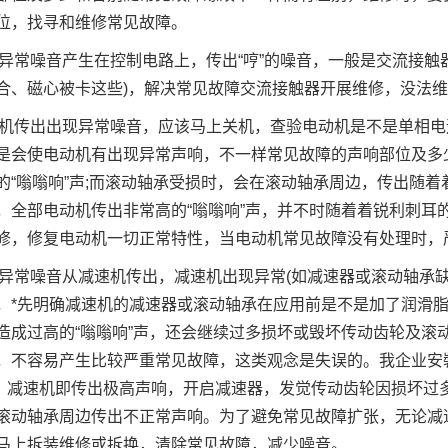
位，找寻和维修常见故障。
异常噪音产生在控制电路上，传出“哼”的噪音，一般是交流接触
合、磁心被卡这些)，解决常见故障交流接触器开展维修，没法
机传出出现异常噪音，应该马上关机，查验电动机是不是单相电
是会使电动机有出现异常声响，不一样常见故障的声响部位及多
的“嗡嗡响”声;而滚动轴承受损时，会在滚动轴承周边，传出随着着
，全部电动机传出非常高的“嗡嗡响”声，并不时随着着锐利刺耳
修，修复电动机一切正常特性，当电动机常见故障没有处理时，
异常噪音从减速机传出，减速机出现异常(如减速器或滚动轴承
，*先明确减速机的减速器或滚动轴承在应用前是不是加了润滑
造成过高的“嗡嗡响”声，还会继续过多损坏或毁坏传动齿轮及滚
，不容易产生比较严重常见故障，这类观念是失误的。我企业安
*，减速机即传出极高声响，开启减速器，发觉传动齿轮因损坏过
滚动轴承周边传出不正常声响。为了避免常见故障扩张，无论减
马上拆装维修或拆换，清除常见故障，减少噪音。