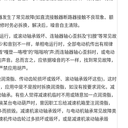
器发生了常见故障(如直流接触器断路器接触不良现象、额
维修时务必拆换，解决后，噪音自主清除。
运行，或滚动轴承毁坏、连轴器轴心歪斜及“扫膛”等常见故
少和音别不一样，单相电运行时，全部电动机传出有规律
“嘎登—咯噔”的“嗡嗡响”声;而连轴器轴心歪斜时，或电动
的声音。总而言之，应依据噪音的不一样，找到常见故障，
严禁应用胡芦。
缺润滑脂、传动齿轮损坏或毁坏、滚动轴承毁坏这些)，这时
脂，应用中是不是按时拆换润滑脂，如沒有按要求润化，减
动轴承。有些人觉得减速机临时不用或随意加一点润滑脂，
裝某台电动葫芦时，曾因职工忘给减速机箱里注润滑脂，
多而损毁。减速机滚动轴承毁坏，与电动机轴承常见故障类
速机传动齿轮过多损坏或毁坏，或是减速机滚动轴承毁