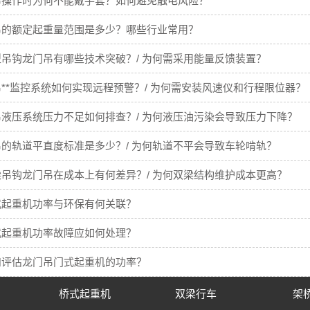
吊操作时为何不能戴手套？如何避免触电风险？
吊的额定起重量范围是多少？哪些行业常用？
吊钩龙门吊有哪些技术突破？/ 为何需采用能量反馈装置？
**监控系统如何实现远程预警？/ 为何需安装风速仪和行程限位器？
液压系统压力不足如何排查？/ 为何液压油污染会导致压力下降？
的轨道平直度标准是多少？/ 为何轨道不平会导致车轮啃轨？
吊钩龙门吊在成本上有何差异？/ 为何双梁结构维护成本更高？
式起重机功率与环保有何关联？
式起重机功率故障应如何处理？
和评估龙门吊门式起重机的功率？
桥式起重机
双梁行车
架