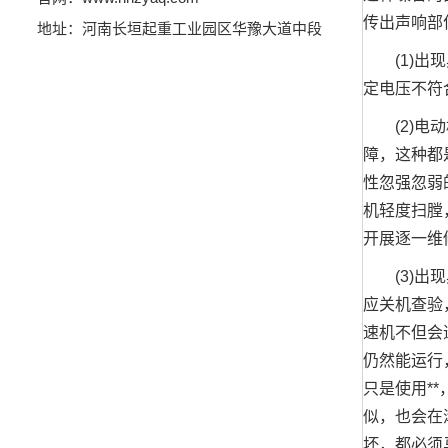
传出声响部
地址：河南长垣起重工业园区华豫大道中段
(1)出现
定电压不符
(2)电动
障，这种都
性忽强忽弱
机轻度扫膛
开展逐一维
(3)出现
应关机查验
速机不但会
仍然能运行
只是使用*
似，也会在
坏，都必须