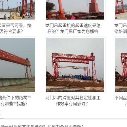
装置是否可靠，接
龙门吊起重机的起重速度是怎
龙门
否符合要求？
样的？龙门吊厂家为您解答
修培
条件下的结构**
龙门吊的跨度对其稳定性和工
不同品
 有哪些**措施？
作效率有何影响？
章