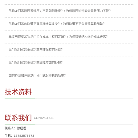
吊钩龙门吊液压系统压力不足如何排查？/ 为何液压油污染会导致压力下降？
吊钩龙门吊的轨道平直度标准是多少？/ 为何轨道不平会导致车轮啃轨？
单梁与双梁吊钩龙门吊在成本上有何差异？/ 为何双梁结构维护成本更高？
龙门吊门式起重机功率与环保有何关联？
龙门吊门式起重机功率故障应如何处理？
如何检测和评估龙门吊门式起重机的功率？
技术资料
联系我们
CONTACT US
联系人：徐经理
手机：13782575673