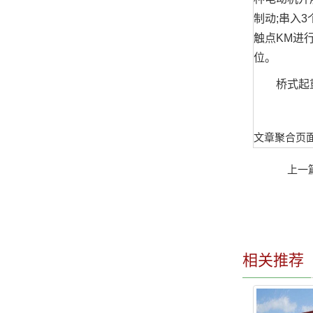
制动;串入
触点KM进
位。
桥式起重机
文章聚合页
上一
相关推荐