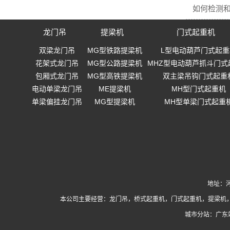
如何检测
龙门吊
提梁机
门式起重机
双梁龙门吊
MG型铁路提梁机
L型电动葫芦门式起重
花架式龙门吊
MG型公路提梁机
MHZ型电动葫芦抓斗门式
包厢式龙门吊
MG型高铁提梁机
双主梁吊钩门式起重
电动单梁龙门吊
ME提梁机
MH型门式起重机
单梁偏挂龙门吊
MG型提梁机
MH型单梁门式起重
地址：河
本公司主要经营：
龙门吊
，
桥式起重机
，
门式起重机
，提梁机
城市分站：
广东