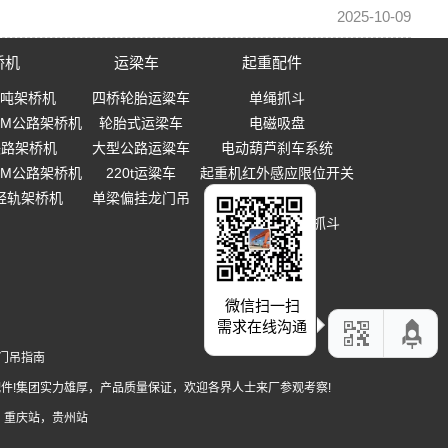
2025-10-09
桥机
运梁车
起重配件
0吨架桥机
四桥轮胎运粱车
单绳抓斗
-40M公路架桥机
轮胎式运梁车
电磁吸盘
0铁路架桥机
大型公路运粱车
电动葫芦刹车系统
-40M公路架桥机
220t运粱车
起重机红外感应限位开关
T轻轨架桥机
单梁偏挂龙门吊
起重吊钩
多瓣式机械设备抓斗
微信扫一扫
需求在线沟通
门吊指南
件!集团实力雄厚，产品质量保证，欢迎各界人士来厂参观考察!
，
重庆站
，
贵州站