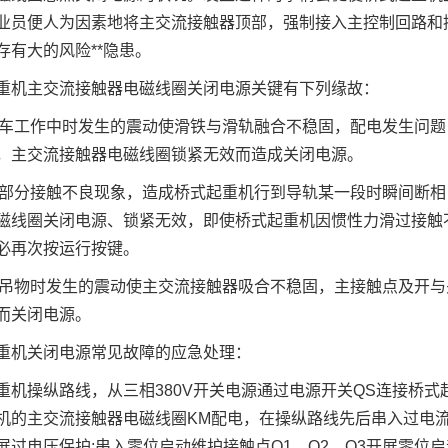
业员便人为因素地将主交流接触器顶部，强制接入主控制回路和
存有大的风险**隐患。
机主交流接触器电磁线圈关闭电源关键有下列缘故：
车工作中时发生的震动使滑铁与滑轨融合不稳固，配电发生问题
，主交流接触器电磁线圈锁紧无效而造成关闭电源。
部分接触不良现象，造成桥式起重机行到导轨某一段时瞬间断相
磁线圈关闭电源、锁紧无效，即使桥式起重机因惯性力滑过接触
必再次按运行按键。
吊物时发生的震动使主交流接触器吸合不稳固，主接触点及开与
而关闭电源。
机关闭电源常见故障的应急处理：
操纵路线，从三相380V开关电源通过电源开关QS连接桥式
机的主交流接触器电磁线圈KM配电，在操纵路线先后串入过电流汽车
展过电压保护;串入零位启动维护接触点Q1、Q2、Q3开展零位启