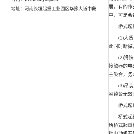
展，有的作
地址：河南长垣起重工业园区华豫大道中段
中，可是会
桥式起重
(1)大货
此同时断掉
(2)滑铁
接触器的电
主吸合，务
(3)吊装
圈锁紧无效
桥式起重
桥式起重机
给桥式起重
种电动机开