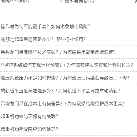
 有哪些**措施？
作效率有何影响？
章
吊操作时为何不能戴手套？如何避免触电风险？
吊的额定起重量范围是多少？哪些行业常用？
吊钩龙门吊有哪些技术突破？/ 为何需采用能量反馈装置？
**监控系统如何实现远程预警？/ 为何需安装风速仪和行程限位器？
液压系统压力不足如何排查？/ 为何液压油污染会导致压力下降？
的轨道平直度标准是多少？/ 为何轨道不平会导致车轮啃轨？
吊钩龙门吊在成本上有何差异？/ 为何双梁结构维护成本更高？
式起重机功率与环保有何关联？
式起重机功率故障应如何处理？