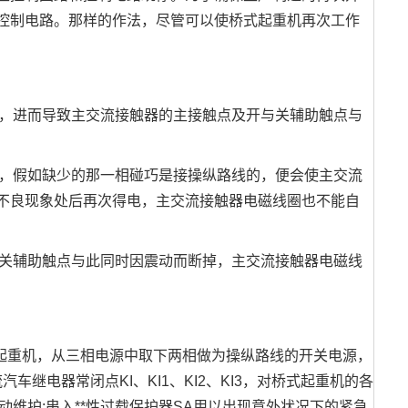
控制电路。那样的作法，尽管可以使桥式起重机再次工作
，进而导致主交流接触器的主接触点及开与关辅助触点与
，假如缺少的那一相碰巧是接操纵路线的，便会使主交流
不良现象处后再次得电，主交流接触器电磁线圈也不能自
关辅助触点与此同时因震动而断掉，主交流接触器电磁线
起重机，从三相电源中取下两相做为操纵路线的开关电源，
继电器常闭点KI、KI1、KI2、KI3，对桥式起重机的各
动维护;串入**性过载保护器SA用以出现意外状况下的紧急