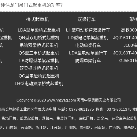
和评估龙门吊门式起重机的功率？
桥式起重机
双梁行车
架
机
LDA型单梁桥式起重机
LH型电动葫芦双梁行车
高铁90
起重机
QN型双用桥式起重机
LD型电动单梁起重机
JQJ160T
机
吊钩双梁桥式起重机
电动单梁行车
TJ18
QS型三用桥式起重机
LDA型电动单梁行车
JQJ160T
机
LB防爆型单梁起重机
防爆单梁行车
GJ550
双梁抓斗桥式起重机
QC型电磁桥式起重机
LH型电动双梁桥式起重机
Copyright © 2020 www.hnzyaq.com 河南中原奥起实业有限公司
南长垣起重工业园区华豫大道中段 电话：0373-8611375 传真：0373-8611375
龙
，货场门机，单梁起重机，悬臂吊，集装箱门机，造船门机，冶金吊，运梁车等起重配
站
，
山东站
，
云南站
，
浙江站
，
江苏站
，
四川站
，
贵州站
，
河南站
，
广西站
，
陕西站