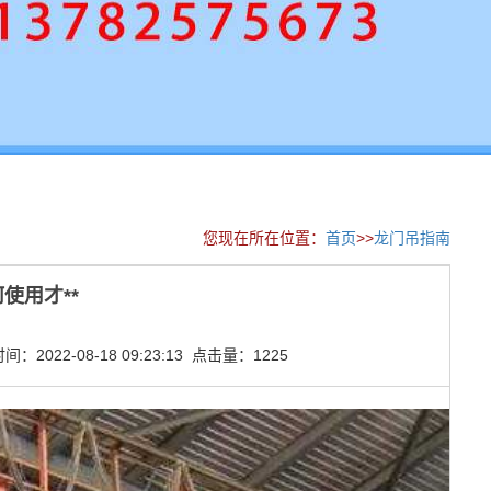
您现在所在位置：
首页
>>
龙门吊指南
使用才**
2022-08-18 09:23:13 点击量：1225