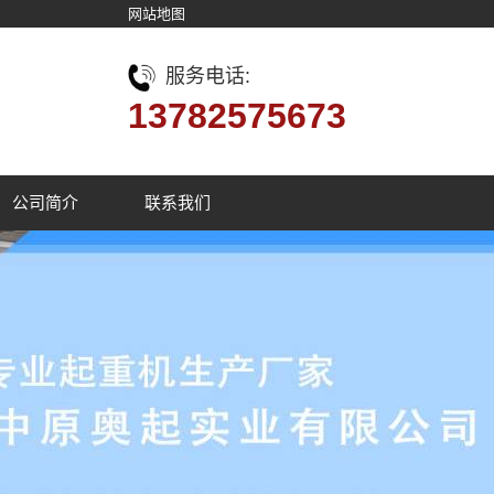
网站地图
服务电话:
13782575673
公司简介
联系我们