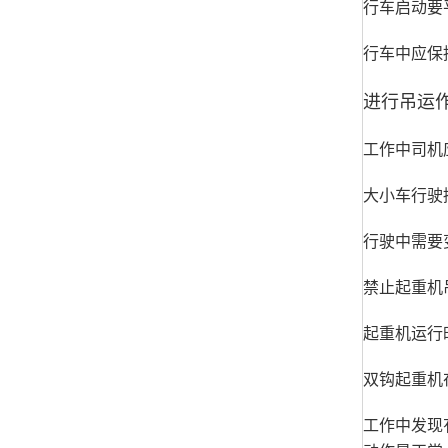
行车启动要
行车中应保
进行吊运
工作中司机
大小车行驶
行驶中需要
禁止起重机
起重机运行
双钩起重机
工作中发现