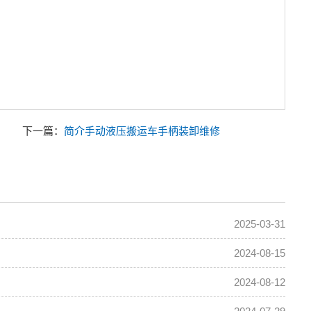
下一篇：
简介手动液压搬运车手柄装卸维修
2025-03-31
2024-08-15
2024-08-12