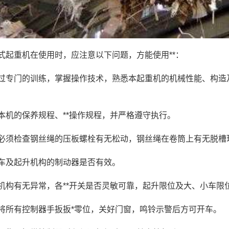
式起重机在使用时，应注意以下问题，方能使用**：
过专门的训练，掌握操作技术，熟悉本起重机的机械性能、构造
本机的保养规程、**操作规程，并严格遵守执行。
必须检查钢丝绳的压板螺栓有无松动，钢丝绳在卷筒上有无脱槽
车及起升机构的制动器是否有效。
机构有无异常，各**开关是否灵敏可靠，起升限位及大、小车限
将所有控制器手扳扳*零位，关好门窗，鸣铃示警后方可开车。