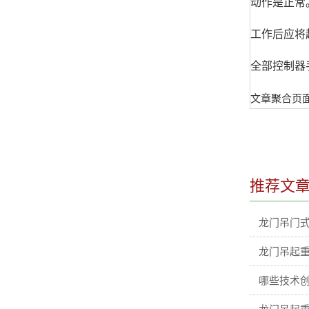
动作是正常
工作后应将
全部控制器
文章聚合页
推荐文
龙门吊门
龙门吊起
哪些技术