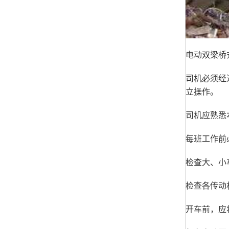
电动双梁桥
司机必须经
立操作。
司机应熟悉
每班工作前
检查大、小
检查各传动
开车前，应