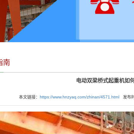
指南
电动双梁桥式起重机如何
本文链接：
https://www.hnzyaq.com/zhinan/4571.html
发布时间：