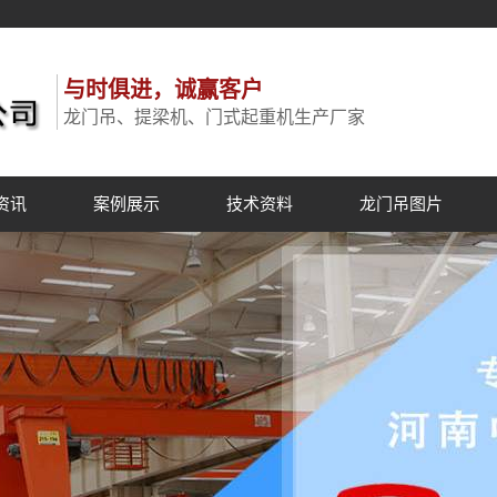
与时俱进，诚赢客户
龙门吊、提梁机、门式起重机生产厂家
资讯
案例展示
技术资料
龙门吊图片