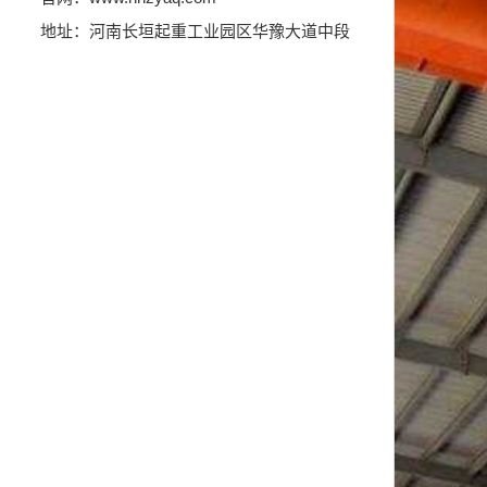
地址：河南长垣起重工业园区华豫大道中段