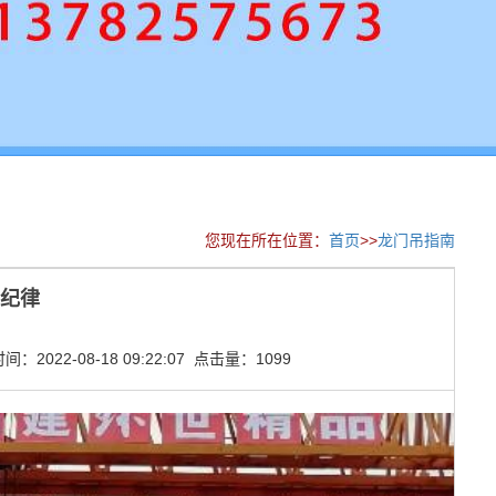
您现在所在位置：
首页
>>
龙门吊指南
业纪律
2022-08-18 09:22:07 点击量：1099