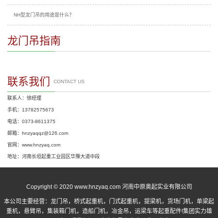
NH型龙门吊的用途是什么？
龙门吊指南
联系我们
CONTACT US
联系人：徐经理
手机：13782575673
电话：0373-8611375
邮箱：hnzyaqqz@126.com
官网：www.hnzyaq.com
地址：河南长垣起重工业园区华豫大道中段
Copyright © 2020 www.hnzyaq.com 河南中原奥起实业有限公司
本公司主要经营：
龙门吊
，
桥式起重机
，
门式起重机
，提梁机，货场门机，单梁起
重机，悬臂吊，集装箱门机，造船门机，冶金吊，运梁车等起重配件!集团实力雄