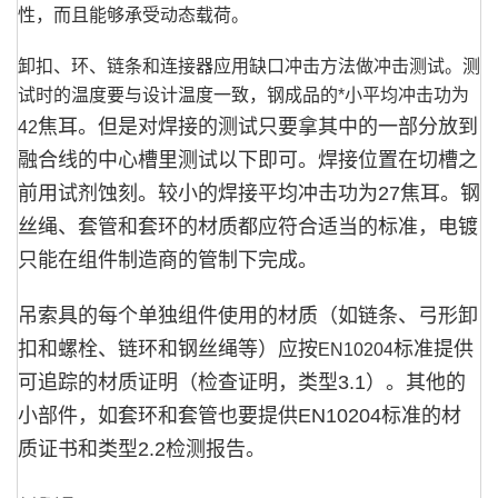
性，而且能够承受动态载荷。
卸扣、环、链条和连接器应用缺口冲击方法做冲击测试。测
试时的温度要与设计温度一致，钢成品的*小平均冲击功为
焦耳。但是对焊接的测试只要拿其中的一部分放到
42
融合线的中心槽里测试以下即可。焊接位置在切槽之
前用试剂蚀刻。较小的焊接平均冲击功为
27
焦耳。钢
丝绳、套管和套环的材质都应符合适当的标准，电镀
只能在组件制造商的管制下完成。
吊索具的每个单独组件使用的材质（如链条、弓形卸
扣和螺栓、链环和钢丝绳等）应按
标准提供
EN10204
可追踪的材质证明（检查证明，类型
3.1
）。其他的
小部件，如套环和套管也要提供
EN10204
标准的材
质证书和类型
2.2
检测报告。