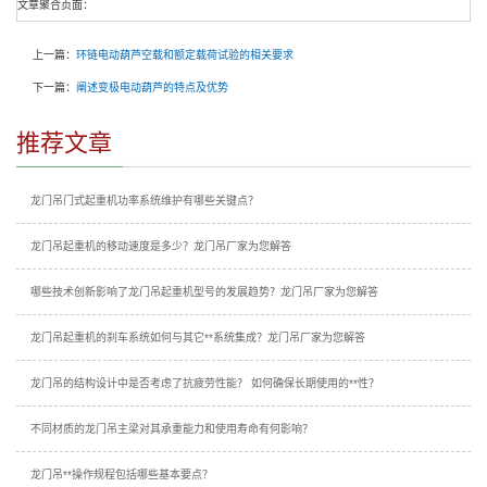
文章聚合页面：
上一篇：
环链电动葫芦空载和额定载荷试验的相关要求
下一篇：
阐述变极电动葫芦的特点及优势
推荐文章
龙门吊门式起重机功率系统维护有哪些关键点？
龙门吊起重机的移动速度是多少？龙门吊厂家为您解答
哪些技术创新影响了龙门吊起重机型号的发展趋势？龙门吊厂家为您解答
龙门吊起重机的刹车系统如何与其它**系统集成？龙门吊厂家为您解答
龙门吊的结构设计中是否考虑了抗疲劳性能？ 如何确保长期使用的**性？
不同材质的龙门吊主梁对其承重能力和使用寿命有何影响？
龙门吊**操作规程包括哪些基本要点？