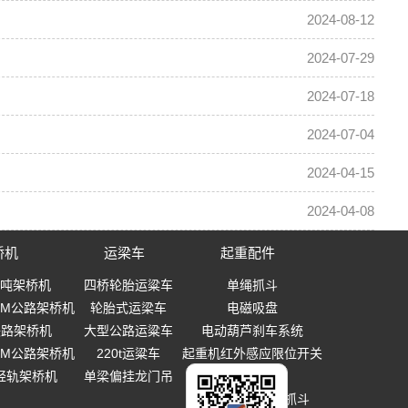
2024-08-12
2024-07-29
2024-07-18
2024-07-04
2024-04-15
2024-04-08
桥机
运梁车
起重配件
0吨架桥机
四桥轮胎运粱车
单绳抓斗
-40M公路架桥机
轮胎式运梁车
电磁吸盘
0铁路架桥机
大型公路运粱车
电动葫芦刹车系统
-40M公路架桥机
220t运粱车
起重机红外感应限位开关
T轻轨架桥机
单梁偏挂龙门吊
起重吊钩
多瓣式机械设备抓斗