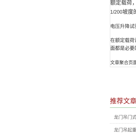
额定载荷
坡度
1/200
电压升降试
在额定载荷
面都是必要
文章聚合页
推荐文
龙门吊门
龙门吊起