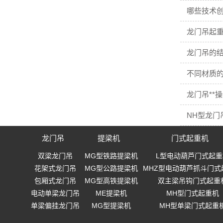
哪些技术
龙门吊起重
龙门吊的结
不同材质
龙门吊**
NH型龙门
龙门吊
提梁机
门式起重机
双梁龙门吊
MG型铁路提梁机
L型电动葫芦门式起重
花架式龙门吊
MG型公路提梁机
MHZ型电动葫芦抓斗门式
包厢式龙门吊
MG型高铁提梁机
双主梁吊钩门式起重
电动单梁龙门吊
ME提梁机
MH型门式起重机
单梁偏挂龙门吊
MG型提梁机
MH型单梁门式起重