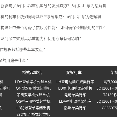
创新影响了龙门吊起重机型号的发展趋势？龙门吊厂家为您解答
机的刹车系统如何与其它**系统集成？龙门吊厂家为您解答
构设计中是否考虑了抗疲劳性能？ 如何确保长期使用的**性？
的龙门吊主梁对其承重能力和使用寿命有何影响？
操作规程包括哪些基本要点？
吊的用途是什么？
桥式起重机
双梁行车
架
机
LDA型单梁桥式起重机
LH型电动葫芦双梁行车
高铁90
起重机
QN型双用桥式起重机
LD型电动单梁起重机
JQJ160T
机
吊钩双梁桥式起重机
电动单梁行车
TJ18
QS型三用桥式起重机
LDA型电动单梁行车
JQJ160T
机
LB防爆型单梁起重机
防爆单梁行车
GJ550
双梁抓斗桥式起重机