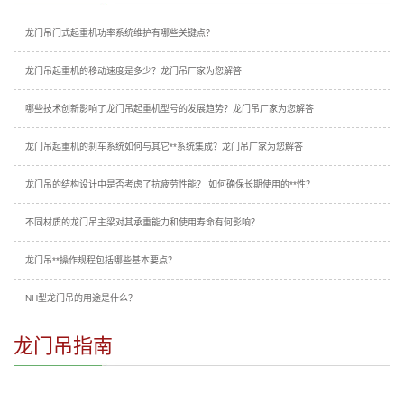
龙门吊门式起重机功率系统维护有哪些关键点？
龙门吊起重机的移动速度是多少？龙门吊厂家为您解答
哪些技术创新影响了龙门吊起重机型号的发展趋势？龙门吊厂家为您解答
龙门吊起重机的刹车系统如何与其它**系统集成？龙门吊厂家为您解答
龙门吊的结构设计中是否考虑了抗疲劳性能？ 如何确保长期使用的**性？
不同材质的龙门吊主梁对其承重能力和使用寿命有何影响？
龙门吊**操作规程包括哪些基本要点？
NH型龙门吊的用途是什么？
龙门吊指南