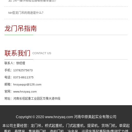
龙门吊**操作规程包括哪些基本要点？
NH型龙门吊的用途是什么？
龙门吊指南
联系我们
CONTACT US
联系人：徐经理
手机：13782575673
电话：0373-8611375
邮箱：hnzyaqqz@126.com
官网：www.hnzyaq.com
地址：河南长垣起重工业园区华豫大道中段
Copyright © 2020 www.hnzyaq.com 河南中原奥起实业有限公司
本公司主要经营：
龙门吊
，
桥式起重机
，
门式起重机
，提梁机，货场门机，单梁起
重机，悬臂吊，集装箱门机，造船门机，冶金吊，运梁车等起重配件!集团实力雄