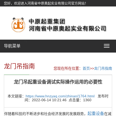
您好，欢迎进入河南省中原奥起实业有限公司官方网站！
网站地图
导航菜单
Toggle
navigat
龙门吊指南
您现在所在位置：
首页
>>
龙门吊指南
龙门吊起重设备调试实际操作运用的必要性
本文链接：
https://www.hnzyaq.com/zhinan/1764.html
发布时
间：2022-06-14 10:21:46 点击量：1360
起重设备
伴随着科技的不断进步和社会经济发展的发展趋势，
在减