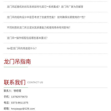
龙门吊起重机的刹车系统如何与其它**系统集成？龙门吊厂家为您解答
龙门吊的结构设计中是否考虑了抗疲劳性能？ 如何确保长期使用的**性？
不同材质的龙门吊主梁对其承重能力和使用寿命有何影响？
龙门吊**操作规程包括哪些基本要点？
NH型龙门吊的用途是什么？
龙门吊指南
联系我们
CONTACT US
联系人：徐经理
手机：13782575673
电话：0373-8611375
邮箱：hnzyaqqz@126.com