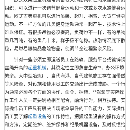
组织，可以进行一次调节健身运动和一次或多次水准健身运
动。欧式古典重机可以进行吊装、起升、拐弯、大货车健身
运动。不一样方位的几类健身运动通常一起产生，技术性上
难以保证。有很多吊物必须提高，负荷也不一样，有的吊物
重几百吨，有的重几十米，样子极不匀称。热融情况底下散
粒，易燃易爆物品危险物品，使调节全过程繁杂风险。
针对一些必须立即运送员工在路轨、服务平台或镀锌钢
丝绳升高的
起重机械
，其稳定性立即危害生命**，办公环境
繁杂。大中型冶炼厂、当代海港、当代建筑施工存在强带磁
等风险源，对设施和使用员工的交通出行造成威胁。一个行
为通常必须各个方面的协作，命令、捆缚、**驾驶等实际操
作工作人员一定要娴熟相互配合，融洽行为，相互扶持。实
际操作员工应具有解决当场紧急事件的工作能力，实际操作
员工要了解
起重设备
的工作特性，把握起重设备的操作方式
和方法，定期维护、维护保养和纪录机器设备，及时反馈给