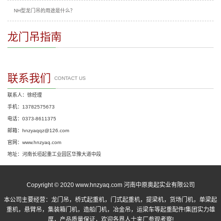
NH型龙门吊的用途是什么？
龙门吊指南
联系我们
CONTACT US
联系人：徐经理
手机：13782575673
电话：0373-8611375
邮箱：hnzyaqqz@126.com
官网：www.hnzyaq.com
地址：河南长垣起重工业园区华豫大道中段
Copyright © 2020 www.hnzyaq.com 河南中原奥起实业有限公司
本公司主要经营：
龙门吊
，
桥式起重机
，
门式起重机
，提梁机，货场门机，单梁起
重机，悬臂吊，集装箱门机，造船门机，冶金吊，运梁车等起重配件!集团实力雄
厚，产品质量保证，欢迎各界人士来厂参观考察!