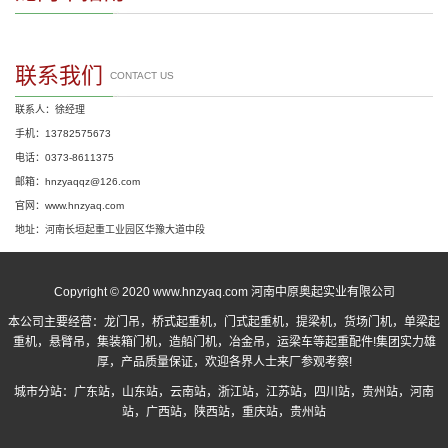
联系我们
CONTACT US
联系人：徐经理
手机：13782575673
电话：0373-8611375
邮箱：hnzyaqqz@126.com
官网：www.hnzyaq.com
地址：河南长垣起重工业园区华豫大道中段
Copyright © 2020 www.hnzyaq.com 河南中原奥起实业有限公司
本公司主要经营：
龙门吊
，
桥式起重机
，
门式起重机
，提梁机，货场门机，单梁起
重机，悬臂吊，集装箱门机，造船门机，冶金吊，运梁车等起重配件!集团实力雄
厚，产品质量保证，欢迎各界人士来厂参观考察!
城市分站：
广东站
，
山东站
，
云南站
，
浙江站
，
江苏站
，
四川站
，
贵州站
，
河南
站
，
广西站
，
陕西站
，
重庆站
，
贵州站