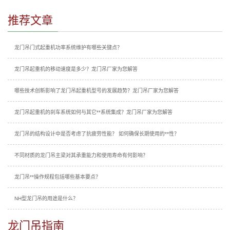
推荐文章
龙门吊门式起重机功率系统维护有哪些关键点？
龙门吊起重机的移动速度是多少？龙门吊厂家为您解答
哪些技术创新影响了龙门吊起重机型号的发展趋势？龙门吊厂家为您解答
龙门吊起重机的刹车系统如何与其它**系统集成？龙门吊厂家为您解答
龙门吊的结构设计中是否考虑了抗疲劳性能？ 如何确保长期使用的**性？
不同材质的龙门吊主梁对其承重能力和使用寿命有何影响？
龙门吊**操作规程包括哪些基本要点？
NH型龙门吊的用途是什么？
龙门吊指南