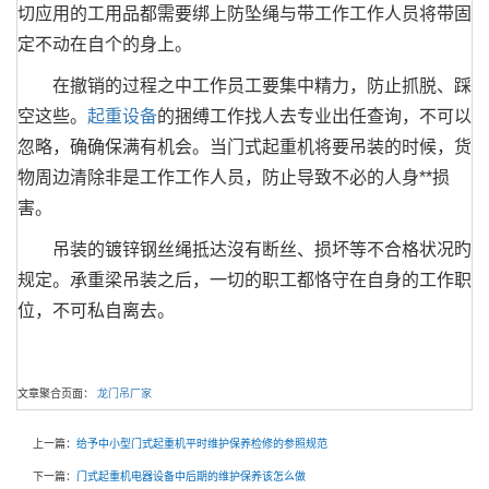
切应用的工用品都需要绑上防坠绳与带工作工作人员将带固
定不动在自个的身上。
在撤销的过程之中工作员工要集中精力，防止抓脱、踩
空这些。
起重设备
的捆缚工作找人去专业出任查询，不可以
忽略，确确保满有机会。当门式起重机将要吊装的时候，货
物周边清除非是工作工作人员，防止导致不必的人身**损
害。
吊装的镀锌钢丝绳抵达沒有断丝、损坏等不合格状况旳
规定。承重梁吊装之后，一切的职工都恪守在自身的工作职
位，不可私自离去。
文章聚合页面：
龙门吊厂家
上一篇：
给予中小型门式起重机平时维护保养检修的参照规范
下一篇：
门式起重机电器设备中后期的维护保养该怎么做