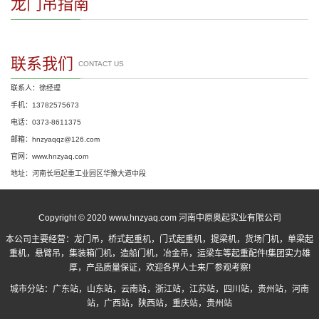
龙门吊指南
联系我们
CONTACT US
联系人：徐经理
手机：13782575673
电话：0373-8611375
邮箱：hnzyaqqz@126.com
官网：www.hnzyaq.com
地址：河南长垣起重工业园区华豫大道中段
Copyright © 2020 www.hnzyaq.com 河南中原奥起实业有限公司
本公司主要经营：
龙门吊
，
桥式起重机
，
门式起重机
，提梁机，货场门机，单梁起
重机，悬臂吊，集装箱门机，造船门机，冶金吊，运梁车等起重配件!集团实力雄
厚，产品质量保证，欢迎各界人士来厂参观考察!
城市分站：
广东站
，
山东站
，
云南站
，
浙江站
，
江苏站
，
四川站
，
贵州站
，
河南
站
，
广西站
，
陕西站
，
重庆站
，
贵州站