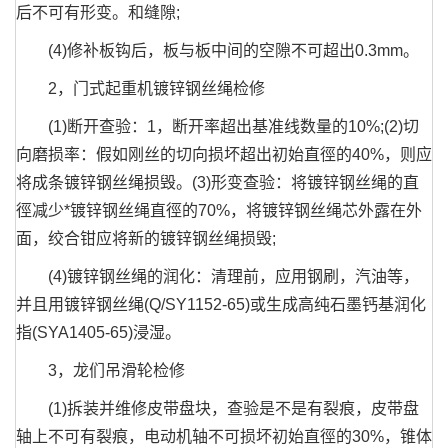
后不可有形变。和缝隙;
(4)修补板钩后，板与板中间的空隙不可超出0.3mm。
2，门式起重机镀锌钢丝绳检修
(1)断开查验：1，断开率超出基准线数量的10%;(2)切
向磨损率：假如刚丝的切向损坏超出初始直徑的40%，则应
将成条镀锌钢丝绳损毁。(3)形变查验：将镀锌钢丝绳的直
徑减少*镀锌钢丝绳直徑的70%，将镀锌钢丝绳芯外露在外
面，绞合钳应将新的镀锌钢丝绳损毁;
(4)镀锌钢丝绳的润化：清理前，应用钢刷，汽油等，
并且用镀锌钢丝绳(Q/SY1152-65)或生成高纯石墨钙基润化
指(SYA1405-65)浸湿。
3，龙们吊滑轮检修
(1)拆装并维修皮带盘块，查验是不是有裂痕，皮带盘
轴上不可有裂痕，电动机轴不可损坏初始直徑的30%，锥体