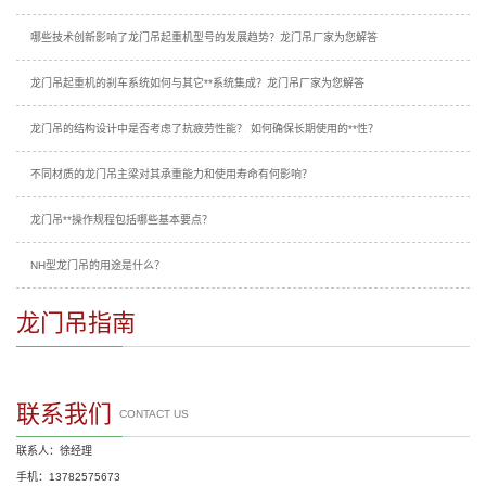
哪些技术创新影响了龙门吊起重机型号的发展趋势？龙门吊厂家为您解答
龙门吊起重机的刹车系统如何与其它**系统集成？龙门吊厂家为您解答
龙门吊的结构设计中是否考虑了抗疲劳性能？ 如何确保长期使用的**性？
不同材质的龙门吊主梁对其承重能力和使用寿命有何影响？
龙门吊**操作规程包括哪些基本要点？
NH型龙门吊的用途是什么？
龙门吊指南
联系我们
CONTACT US
联系人：徐经理
手机：13782575673