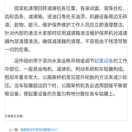
提梁机清理回转减速机各位置，各滚动面、滚珠丝杠、
齿轮齿条、减速箱、进油口等处无油渍，机器设备周边无碎
渣、脏物、脏污，维护保养维护工作人员应立即清理整洁;
针对內部的清洁大家按时应用减速箱清洁维护保养机对减速
器內部清理清洗，确保减速器的清理，不容易由于残渣导致
一切的危害。
运作组织用于竖向水准运移吊物或调节
起重设备
的工作
中部位，一般是由电机、减速机、制动系统和车轱辘构成。
假如吊重非常大，公路架桥机常见提升轮胎的方法来减少轮
压。当车轱辘超出四个时，公路架桥机务必选用固接平衡窗
框设备，使起重设备的负载匀称地分散在各车轱辘上。
文章聚合页面：
上一篇：
架桥机过孔常见问题有什么?