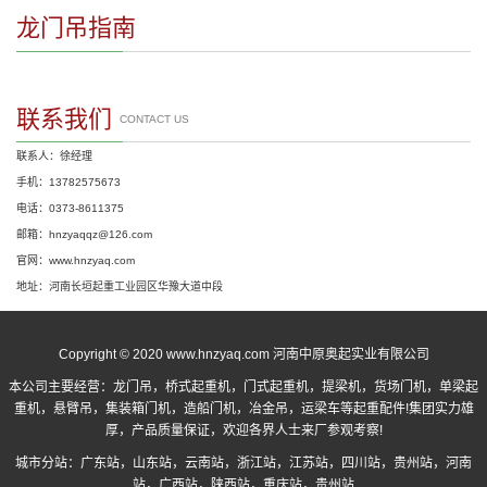
龙门吊指南
联系我们
CONTACT US
联系人：徐经理
手机：13782575673
电话：0373-8611375
邮箱：hnzyaqqz@126.com
官网：www.hnzyaq.com
地址：河南长垣起重工业园区华豫大道中段
Copyright © 2020 www.hnzyaq.com 河南中原奥起实业有限公司
本公司主要经营：
龙门吊
，
桥式起重机
，
门式起重机
，提梁机，货场门机，单梁起
重机，悬臂吊，集装箱门机，造船门机，冶金吊，运梁车等起重配件!集团实力雄
厚，产品质量保证，欢迎各界人士来厂参观考察!
城市分站：
广东站
，
山东站
，
云南站
，
浙江站
，
江苏站
，
四川站
，
贵州站
，
河南
站
，
广西站
，
陕西站
，
重庆站
，
贵州站