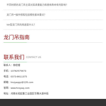
不同材质的龙门吊主梁对其承重能力和使用寿命有何影响？
龙门吊**操作规程包括哪些基本要点？
NH型龙门吊的用途是什么？
龙门吊指南
联系我们
CONTACT US
联系人：徐经理
手机：13782575673
电话：0373-8611375
邮箱：hnzyaqqz@126.com
官网：www.hnzyaq.com
地址：河南长垣起重工业园区华豫大道中段