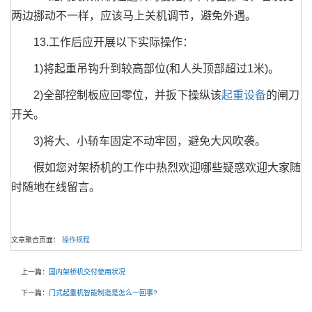
两边挪动不一样，应该马上关机调节，避免外遇。
13.工作后应开展以下实际操作：
1)将起重吊钩升到较高部位(和人头顶部超过1米)。
2)全部控制板应回零位，并扳下操纵该
起重设备
的闸刀
开关。
3)将大、小轿车固定不动牢固，避免大风吹袭。
假如您对架桥机的工作中热烈欢迎哪些疑惑欢迎大家随
时随地在线留言。
文章聚合页面：
操作规程
上一篇：
国内架桥机交付使用状况
下一篇：
门式起重机智能制造是怎么一回事?