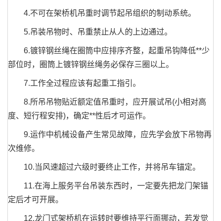
4.不可在架桥机吊重时调节起吊组织的制动系统。
5.吊装吊物时、吊重禁止从人的上边通过。
6.镀锌钢丝绳在圈筒中应排序齐整，起重吊钩降低**少
部位时，圈筒上镀锌钢丝绳务必保存三圈以上。
7.工作全过程应该有起重工指引。
8.所吊吊物贴近额定值吊重时，应开展试吊(小相对高
度、短行程安排)，确定**性后才可运作。
9.运作中机械设备产生常见故障，应先学会放下吊物再
次维修。
10.当风速超过六级时要终止工作，并将吊车锚定。
11.在海上服务平台吊装东西时，一定要先把龙门架锚
定后才可开展。
12.龙门式架桥机在运转时要维持平行面挪动，若发觉