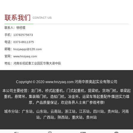
联系我们
CONTACT US
联系人：徐经理
手机：13782575673
电话：0373-8611375
邮箱：hnzyaqqz@126.com
官网：www.hnzyaq.com
地址：河南长垣起重工业园区华豫大道中段
Copyright © 2020 www.hnzyaq.com 河南中原奥起实业有限公司
本公司主要经营：
龙门吊
，
桥式起重机
，
门式起重机
，提梁机，货场门机，单梁起
重机，悬臂吊，集装箱门机，造船门机，冶金吊，运梁车等起重配件!集团实力雄
厚，产品质量保证，欢迎各界人士来厂参观考察!
城市分站：
广东站
，
山东站
，
云南站
，
浙江站
，
江苏站
，
四川站
，
贵州站
，
河南
站
，
广西站
，
陕西站
，
重庆站
，
贵州站