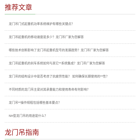
推荐文章
龙门吊门式起重机功率系统维护有哪些关键点？
龙门吊起重机的移动速度是多少？龙门吊厂家为您解答
哪些技术创新影响了龙门吊起重机型号的发展趋势？龙门吊厂家为您解答
龙门吊起重机的刹车系统如何与其它**系统集成？龙门吊厂家为您解答
龙门吊的结构设计中是否考虑了抗疲劳性能？ 如何确保长期使用的**性？
不同材质的龙门吊主梁对其承重能力和使用寿命有何影响？
龙门吊**操作规程包括哪些基本要点？
NH型龙门吊的用途是什么？
龙门吊指南