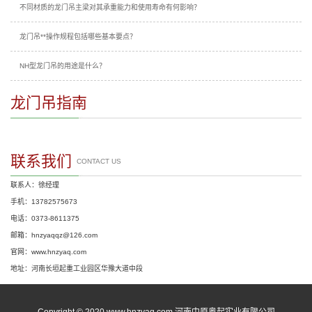
不同材质的龙门吊主梁对其承重能力和使用寿命有何影响？
龙门吊**操作规程包括哪些基本要点？
NH型龙门吊的用途是什么？
龙门吊指南
联系我们
CONTACT US
联系人：徐经理
手机：13782575673
电话：0373-8611375
邮箱：hnzyaqqz@126.com
官网：www.hnzyaq.com
地址：河南长垣起重工业园区华豫大道中段