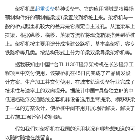
架桥机属
起重设备
特种设备**。它的应用领域是将梁场
预制构件好的预制箱梁或T梁置放到桥桩上来。架桥机与一
般的桥式起重机较大的差异是它规定自主过孔。从运梁车上
提梁，根据纵移，横移，落梁等流程将现浇箱梁搭建到桥桩
上。架桥机按主要用途分成搭建公路桥，基本高架桥，客专
铁路桥等几类。按结构形式上分为单梁双梁导梁架桥机等。
据我获知由中国**台TLJ130T磁浮架桥机在长沙磁浮工
程项目中交付使用，该架桥机在45日内完成了产品研发设
计方案、生产加工并交付使用，在城市轨道设备行业完成了
技术性与速率上的双向提升。据统计中国**具备独立IP的中
低速档磁浮交通路线全套机器设备选用重臂提梁、横移移梁
于一体的方案设计，使桥桩中间不用开展场所解决，解决了
工程施工场所窄小的问题。
假如我们对架桥机在我国的运用状况有哪些想知道的可
以随时随地在线留言。