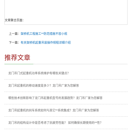
文章聚合页面：
上一篇：
架桥机工程施工**防范措施不容小视
下一篇：
有关架桥机起重吊装操作规程详细介绍
推荐文章
龙门吊门式起重机功率系统维护有哪些关键点？
龙门吊起重机的移动速度是多少？龙门吊厂家为您解答
哪些技术创新影响了龙门吊起重机型号的发展趋势？龙门吊厂家为您解答
龙门吊起重机的刹车系统如何与其它**系统集成？龙门吊厂家为您解答
龙门吊的结构设计中是否考虑了抗疲劳性能？ 如何确保长期使用的**性？