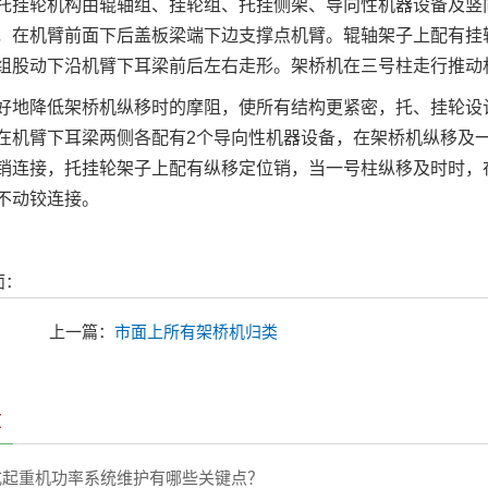
轮机构由辊轴组、挂轮组、托挂侧架、导向性机器设备及竖向
，在机臂前面下后盖板梁端下边支撑点机臂。辊轴架子上配有挂
组股动下沿机臂下耳梁前后左右走形。架桥机在三号柱走行推动
降低架桥机纵移时的摩阻，使所有结构更紧密，托、挂轮设计
在机臂下耳梁两侧各配有2个导向性机器设备，在架桥机纵移及
销连接，托挂轮架子上配有纵移定位销，当一号柱纵移及时时，
不动铰连接。
面：
上一篇：
市面上所有架桥机归类
章
式起重机功率系统维护有哪些关键点？