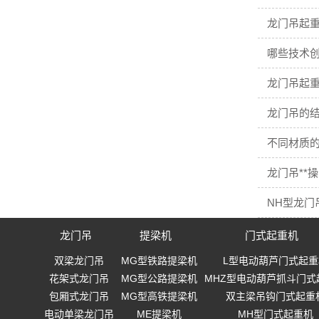
龙门吊起
哪些技术
龙门吊起重
龙门吊的结
不同材质
龙门吊**
NH型龙门
龙门吊
提梁机
门式起重机
双梁龙门吊
MG型铁路提梁机
L型电动葫芦门式起重
花架式龙门吊
MG型公路提梁机
MHZ型电动葫芦抓斗门式
包厢式龙门吊
MG型高铁提梁机
双主梁吊钩门式起重
电动单梁龙门吊
ME提梁机
MH型门式起重机