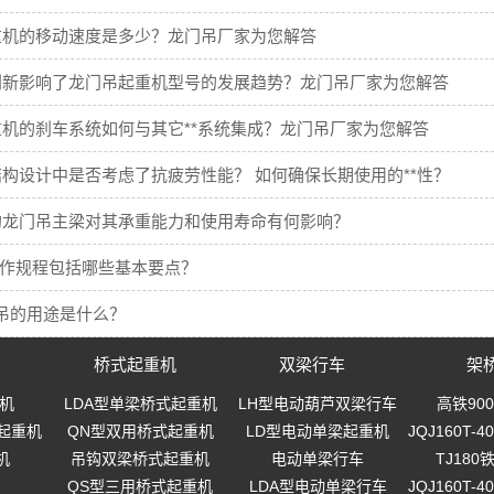
重机的移动速度是多少？龙门吊厂家为您解答
创新影响了龙门吊起重机型号的发展趋势？龙门吊厂家为您解答
机的刹车系统如何与其它**系统集成？龙门吊厂家为您解答
构设计中是否考虑了抗疲劳性能？ 如何确保长期使用的**性？
的龙门吊主梁对其承重能力和使用寿命有何影响？
操作规程包括哪些基本要点？
吊的用途是什么？
桥式起重机
双梁行车
架
机
LDA型单梁桥式起重机
LH型电动葫芦双梁行车
高铁90
起重机
QN型双用桥式起重机
LD型电动单梁起重机
JQJ160T
机
吊钩双梁桥式起重机
电动单梁行车
TJ18
QS型三用桥式起重机
LDA型电动单梁行车
JQJ160T