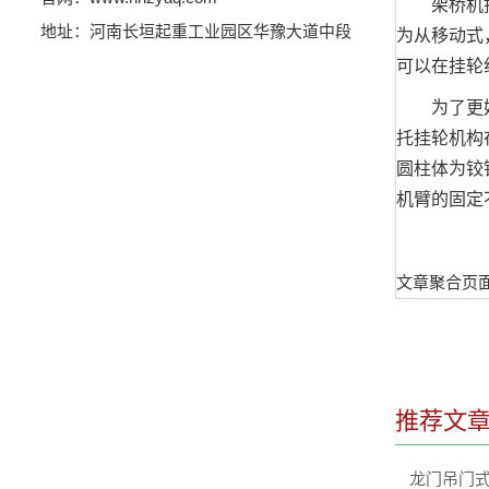
架桥机托挂
地址：河南长垣起重工业园区华豫大道中段
为从移动式
可以在挂轮
为了更好地
托挂轮机构
圆柱体为铰
机臂的固定
文章聚合页
推荐文
龙门吊门