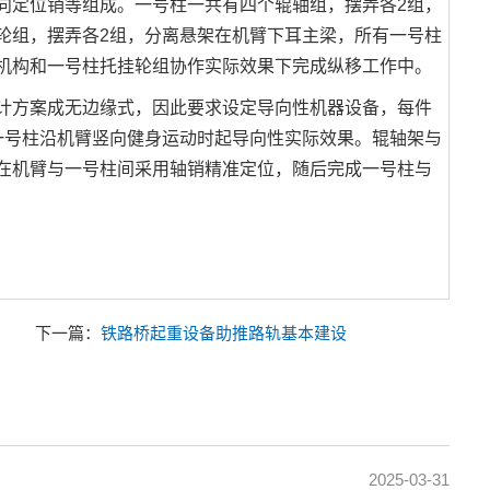
定位销等组成。一号柱一共有四个辊轴组，摆弄各2组，
轮组，摆弄各2组，分离悬架在机臂下耳主梁，所有一号柱
机构和一号柱托挂轮组协作实际效果下完成纵移工作中。
方案成无边缘式，因此要求设定导向性机器设备，每件
一号柱沿机臂竖向健身运动时起导向性实际效果。辊轴架与
在机臂与一号柱间采用轴销精准定位，随后完成一号柱与
下一篇：
铁路桥起重设备助推路轨基本建设
2025-03-31