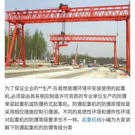
为了保证企业的**生产,在易燃易爆环境中安装使用的起重
机,必须是由具有相应制造许可资质的专业单位生产的防爆
单梁起重机或防爆桥式起重机。防爆起重机的防爆原理就是
采用相应措施控制引爆源。不同的易燃性环境和爆炸性环境
对起重机的防爆等级要求也不一样。
起重机械
小编为大家讲
解下防爆起重机的防爆等级分类