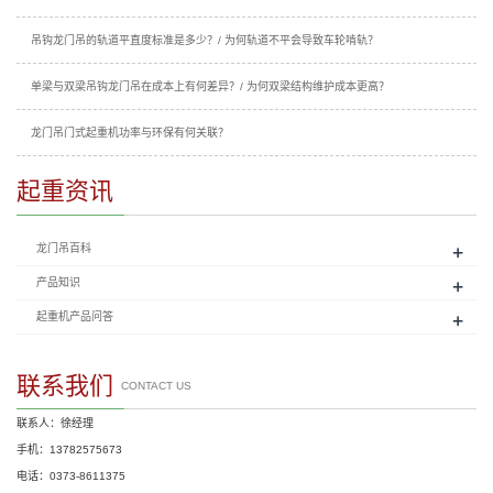
吊钩龙门吊的轨道平直度标准是多少？/ 为何轨道不平会导致车轮啃轨？
单梁与双梁吊钩龙门吊在成本上有何差异？/ 为何双梁结构维护成本更高？
龙门吊门式起重机功率与环保有何关联？
起重资讯
+
龙门吊百科
+
产品知识
+
起重机产品问答
联系我们
CONTACT US
联系人：徐经理
手机：13782575673
电话：0373-8611375