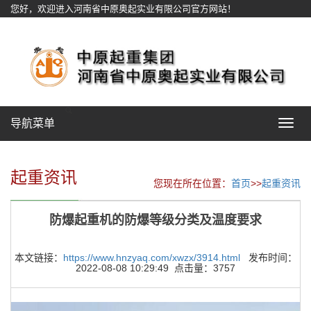
您好，欢迎进入河南省中原奥起实业有限公司官方网站！
网站地图
导航菜单
Toggle
navigat
起重资讯
您现在所在位置：
首页
>>
起重资讯
防爆起重机的防爆等级分类及温度要求
本文链接：
https://www.hnzyaq.com/xwzx/3914.html
发布时间：
2022-08-08 10:29:49 点击量：3757