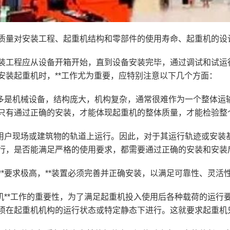
质量对安装工程、起重机结构和零部件的使用寿命、起重机的设计
装工程应从设备开箱开始，直到设备安装完毕，通过调试和试运
安装起重机时，**工作尤为重要，应特别注意以下几个方面：
大多是机械设备，结构庞大，机构复杂，通常很难作为一个整体
只有通过正确的安装，才能体现起重机的整体质量，才能检验整
在用户现场或建筑物的轨道上运行。因此，对于其运行轨迹或安
行，是否能满足严格的使用要求，都需要通过正确的安装和安装
机的**要求极高，**装置必须完善并正确安装，以满足可靠性、灵
重机**工作的重要性，为了满足起重机投入使用后各种载荷的运
须在起重机机构的运行状态或特定静态下进行。这就要求起重机