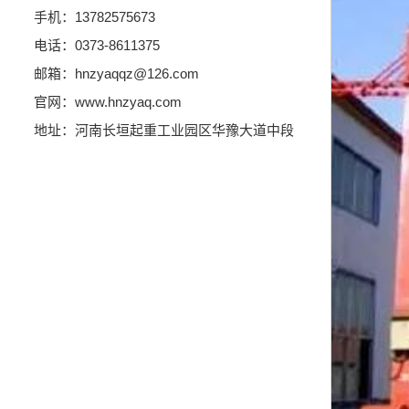
手机：13782575673
电话：0373-8611375
邮箱：hnzyaqqz@126.com
官网：www.hnzyaq.com
地址：河南长垣起重工业园区华豫大道中段