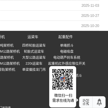
2025-11-03
2025-10-27
2025-10-20
桥机
运梁车
起重配件
0吨架桥机
四桥轮胎运粱车
单绳抓斗
-40M公路架桥机
轮胎式运梁车
电磁吸盘
0铁路架桥机
大型公路运粱车
电动葫芦刹车系统
-40M公路架桥机
220t运粱车
起重机红外感应限位开关
T轻轨架桥机
单梁偏挂龙门吊
起重吊钩
多瓣式机械设备抓斗
微信扫一扫
需求在线沟通