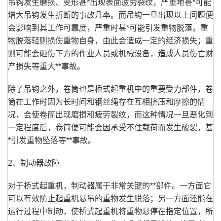
吊钩发生磨损、变形甚*出现表面疲劳裂纹，严重地甚*可能
增大吊钩发生折断的事故几率。而吊钩一旦出现以上问题便
会影响到其工作可靠度，严重时甚*可能引发重物脱落。重
物脱落轻则损伤重物自身，由此会造成一定的经济损失；重
则可能会砸伤下方的作业人员或机械设备，造成人员伤亡财
产损失等重大**事故。
除了吊钩之外，卷筒也是桥式起重机中的重要受力部件，卷
筒在工作时因为长时间和钢丝绳存在互相挤压和摩擦的情
况，会使卷筒出现磨损和疲劳裂纹，而这种情况一旦恶化到
一定程度后，卷筒便可能会因承受不住载荷而发生破裂，甚
*引发重物坠落等**事故。
2、制动器故障
对于桥式起重机，制动器属于非常关键的**部件。一方面它
可以有效防止起重机悬吊的重物发生脱落；另一方面还能在
运行过程中制动，使桥式起重机将重物悬停在指定位置，所