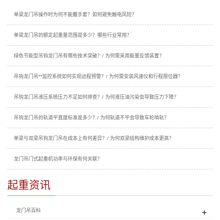
单梁龙门吊操作时为何不能戴手套？如何避免触电风险？
单梁龙门吊的额定起重量范围是多少？哪些行业常用？
绿色节能型吊钩龙门吊有哪些技术突破？/ 为何需采用能量反馈装置？
吊钩龙门吊**监控系统如何实现远程预警？/ 为何需安装风速仪和行程限位器？
吊钩龙门吊液压系统压力不足如何排查？/ 为何液压油污染会导致压力下降？
吊钩龙门吊的轨道平直度标准是多少？/ 为何轨道不平会导致车轮啃轨？
单梁与双梁吊钩龙门吊在成本上有何差异？/ 为何双梁结构维护成本更高？
龙门吊门式起重机功率与环保有何关联？
起重资讯
+
龙门吊百科