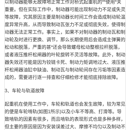
以制动器能够无故障地正常工作对桥式起重机的**使用*关
重要。但在实际工作中，制动器可能出现制动力不足或失灵
等故障，究其原因主要是制动器长时间工作会造成制动轮温
度异常升高，从而导致制动瓦张力不足或彻底失效，使得制
动器无法正常工作。事实上，如果不对制动器的制动瓦和制
动轮及时进行更换、调节，那么长期使用后会造成主弹簧的
松动和脱落，严重的甚*还会导致螺母松动整根拉杆脱落，
或者液压推杆松闸器的叶轮旋转不灵活等故障。此外，制动
器失效还可能是因为铰链卡死、制动力矩调地过大、液压推
杆松闸器油缸中缺油、制动瓦与制动轮间存在污垢等因素造
成的，需要进行逐一排查和仔细检修才能彻底排除故障。
3、车轮与轨道故障
起重机在使用工作中，车轮和轨道也会发生故障，较为常见
的便是车轮啃轨(如图1所示)以及小车不等高、打滑等。导
致啃轨的因素有很多，而且啃轨的表现形式也是多种多样，
但主要的原因是因为安装误差过大、摩擦不均匀以及制动不