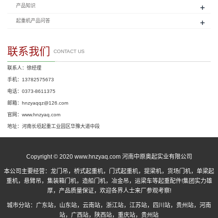
+
产品知识
+
起重机产品问答
联系我们
CONTACT US
联系人：徐经理
手机：13782575673
电话：0373-8611375
邮箱：hnzyaqqz@126.com
官网：www.hnzyaq.com
地址：河南长垣起重工业园区华豫大道中段
Copyright © 2020 www.hnzyaq.com 河南中原奥起实业有限公司
本公司主要经营：
龙门吊
，
桥式起重机
，
门式起重机
，提梁机，货场门机，单梁起
重机，悬臂吊，集装箱门机，造船门机，冶金吊，运梁车等起重配件!集团实力雄
厚，产品质量保证，欢迎各界人士来厂参观考察!
城市分站：
广东站
，
山东站
，
云南站
，
浙江站
，
江苏站
，
四川站
，
贵州站
，
河南
站
，
广西站
，
陕西站
，
重庆站
，
贵州站