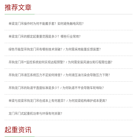
推荐文章
单梁龙门吊操作时为何不能戴手套？如何避免触电风险？
单梁龙门吊的额定起重量范围是多少？哪些行业常用？
绿色节能型吊钩龙门吊有哪些技术突破？/ 为何需采用能量反馈装置？
吊钩龙门吊**监控系统如何实现远程预警？/ 为何需安装风速仪和行程限位器？
吊钩龙门吊液压系统压力不足如何排查？/ 为何液压油污染会导致压力下降？
吊钩龙门吊的轨道平直度标准是多少？/ 为何轨道不平会导致车轮啃轨？
单梁与双梁吊钩龙门吊在成本上有何差异？/ 为何双梁结构维护成本更高？
龙门吊门式起重机功率与环保有何关联？
起重资讯