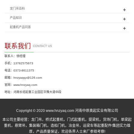
+
龙门吊百科
+
产品知识
+
起重机产品问答
联系我们
CONTACT US
联系人：徐经理
手机：13782575673
电话：0373-8611375
邮箱：hnzyaqqz@126.com
官网：www.hnzyaq.com
地址：河南长垣起重工业园区华豫大道中段
Copyright © 2020 www.hnzyaq.com 河南中原奥起实业有限公司
本公司主要经营：
龙门吊
，
桥式起重机
，
门式起重机
，提梁机，货场门机，单梁起
重机，悬臂吊，集装箱门机，造船门机，冶金吊，运梁车等起重配件!集团实力雄
厚，产品质量保证，欢迎各界人士来厂参观考察!