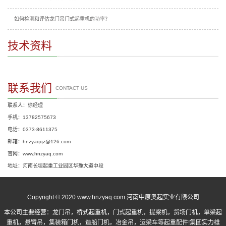
如何检测和评估龙门吊门式起重机的功率？
技术资料
联系我们
CONTACT US
联系人：徐经理
手机：13782575673
电话：0373-8611375
邮箱：hnzyaqqz@126.com
官网：www.hnzyaq.com
地址：河南长垣起重工业园区华豫大道中段
Copyright © 2020 www.hnzyaq.com 河南中原奥起实业有限公司
本公司主要经营：
龙门吊
，
桥式起重机
，
门式起重机
，提梁机，货场门机，单梁起
重机，悬臂吊，集装箱门机，造船门机，冶金吊，运梁车等起重配件!集团实力雄