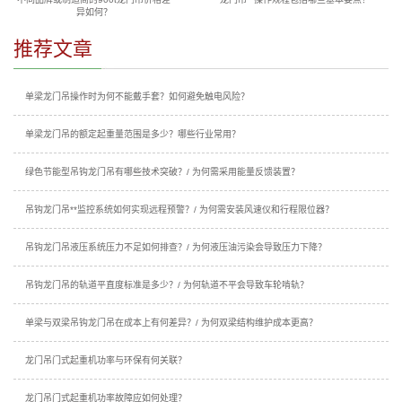
异如何？
推荐文章
单梁龙门吊操作时为何不能戴手套？如何避免触电风险？
单梁龙门吊的额定起重量范围是多少？哪些行业常用？
绿色节能型吊钩龙门吊有哪些技术突破？/ 为何需采用能量反馈装置？
吊钩龙门吊**监控系统如何实现远程预警？/ 为何需安装风速仪和行程限位器？
吊钩龙门吊液压系统压力不足如何排查？/ 为何液压油污染会导致压力下降？
吊钩龙门吊的轨道平直度标准是多少？/ 为何轨道不平会导致车轮啃轨？
单梁与双梁吊钩龙门吊在成本上有何差异？/ 为何双梁结构维护成本更高？
龙门吊门式起重机功率与环保有何关联？
龙门吊门式起重机功率故障应如何处理？