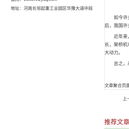
地址：河南长垣起重工业园区华豫大道中段
如今许多架
后，我国许
近年来，我
长，架桥机
大动力。
总之，产
文章聚合页
上
推荐文