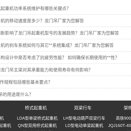
式起重机功率系统维护有哪些关键点？
重机的移动速度是多少？龙门吊厂家为您解答
创新影响了龙门吊起重机型号的发展趋势？龙门吊厂家为您解答
机的刹车系统如何与其它**系统集成？龙门吊厂家为您解答
构设计中是否考虑了抗疲劳性能？ 如何确保长期使用的**性？
的龙门吊主梁对其承重能力和使用寿命有何影响？
操作规程包括哪些基本要点？
吊的用途是什么？
桥式起重机
双梁行车
架
机
LDA型单梁桥式起重机
LH型电动葫芦双梁行车
高铁90
起重机
QN型双用桥式起重机
LD型电动单梁起重机
JQJ160T