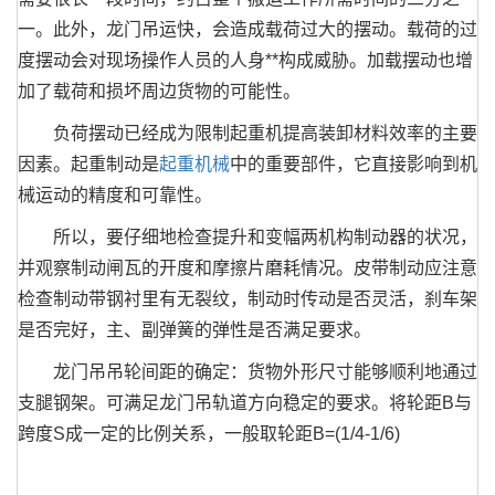
一。此外，龙门吊运快，会造成载荷过大的摆动。载荷的过
度摆动会对现场操作人员的人身**构成威胁。加载摆动也增
加了载荷和损坏周边货物的可能性。
负荷摆动已经成为限制起重机提高装卸材料效率的主要
因素。起重制动是
起重机械
中的重要部件，它直接影响到机
械运动的精度和可靠性。
所以，要仔细地检查提升和变幅两机构制动器的状况，
并观察制动闸瓦的开度和摩擦片磨耗情况。皮带制动应注意
检查制动带钢衬里有无裂纹，制动时传动是否灵活，刹车架
是否完好，主、副弹簧的弹性是否满足要求。
龙门吊吊轮间距的确定：货物外形尺寸能够顺利地通过
支腿钢架。可满足龙门吊轨道方向稳定的要求。将轮距B与
跨度S成一定的比例关系，一般取轮距B=(1/4-1/6)