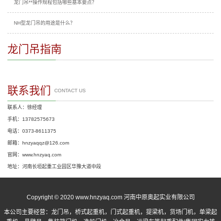
龙门吊**操作规程包括哪些基本要点？
NH型龙门吊的用途是什么？
龙门吊指南
联系我们
CONTACT US
联系人：徐经理
手机：13782575673
电话：0373-8611375
邮箱：hnzyaqqz@126.com
官网：www.hnzyaq.com
地址：河南长垣起重工业园区华豫大道中段
Copyright © 2020 www.hnzyaq.com 河南中原奥起实业有限公司
本公司主要经营：
龙门吊
，
桥式起重机
，
门式起重机
，提梁机，货场门机，单梁起