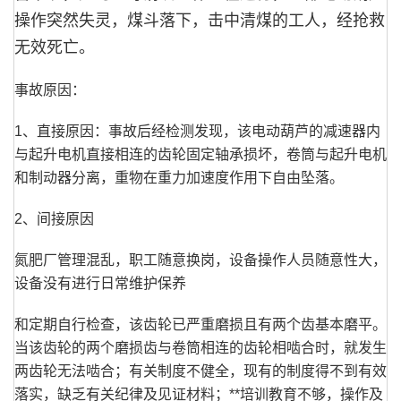
操作突然失灵，煤斗落下，击中清煤的工人，经抢救
无效死亡。
事故原因：
1、直接原因：事故后经检测发现，该电动葫芦的减速器内
与起升电机直接相连的齿轮固定轴承损坏，卷筒与起升电机
和制动器分离，重物在重力加速度作用下自由坠落。
2、间接原因
氮肥厂管理混乱，职工随意换岗，设备操作人员随意性大，
设备没有进行日常维护保养
和定期自行检查，该齿轮已严重磨损且有两个齿基本磨平。
当该齿轮的两个磨损齿与卷筒相连的齿轮相啮合时，就发生
两齿轮无法啮合；有关制度不健全，现有的制度得不到有效
落实，缺乏有关纪律及见证材料；**培训教育不够，操作及