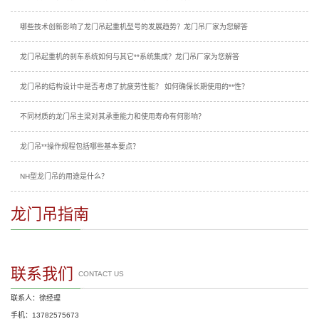
哪些技术创新影响了龙门吊起重机型号的发展趋势？龙门吊厂家为您解答
龙门吊起重机的刹车系统如何与其它**系统集成？龙门吊厂家为您解答
龙门吊的结构设计中是否考虑了抗疲劳性能？ 如何确保长期使用的**性？
不同材质的龙门吊主梁对其承重能力和使用寿命有何影响？
龙门吊**操作规程包括哪些基本要点？
NH型龙门吊的用途是什么？
龙门吊指南
联系我们
CONTACT US
联系人：徐经理
手机：13782575673