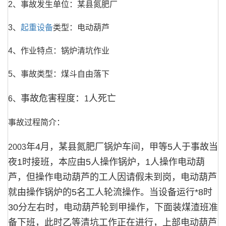
2、事故发生单位：某县氮肥厂
3、
起重设备
类型：电动葫芦
4、作业特点：锅炉清坑作业
5、事故类型：煤斗自由落下
事故危害程度：
人死亡
6、
1
事故过程简介：
年
4
月，某县氮肥厂锅炉车间，甲等
5
人于事故当
2003
夜
1
时接班，本应由
5
人操作锅炉，
1
人操作电动葫
芦，但操作电动葫芦的工人因请假未到岗，电动葫芦
就由操作锅炉的
5
名工人轮流操作。当设备运行*
8
时
30
分左右时，电动葫芦轮到甲操作，下面装煤渣班准
备下班，此时乙等清坑工作正在进行，上部电动葫芦