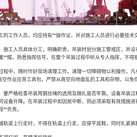
工的工作人员，均应持有**操作证，并对施工人员进行必要技术
，施工人员具体分工，明确职责，吊装时划分施工警戒区，并设
戴**帽，熟悉指挥信号，在整个吊装过程中听从专人指挥，不得
过程中，随时作好现场清理工作，清理一切障碍物以利操作，凡参
。高空作业应背工具包，严禁从高空向地面乱扔工具和杂物，以免
，要严格检查吊装用钢丝绳的选用及捆扎是否牢靠。设备吊装过
同设备升降。在吊装过程中如因故中断，则必须采取有效措施进
程**负责。
城轨梁上行走时，不得在轨道上行走，应穿平底鞋，同时扎紧裤