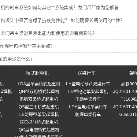
机的刹车系统如何与其它**系统集成？龙门吊厂家为您解答
构设计中是否考虑了抗疲劳性能？ 如何确保长期使用的**性？
的龙门吊主梁对其承重能力和使用寿命有何影响？
操作规程包括哪些基本要点？
吊的用途是什么？
桥式起重机
双梁行车
架
机
LDA型单梁桥式起重机
LH型电动葫芦双梁行车
高铁90
起重机
QN型双用桥式起重机
LD型电动单梁起重机
JQJ160T
机
吊钩双梁桥式起重机
电动单梁行车
TJ18
QS型三用桥式起重机
LDA型电动单梁行车
JQJ160T
机
LB防爆型单梁起重机
防爆单梁行车
GJ550
双梁抓斗桥式起重机
QC型电磁桥式起重机