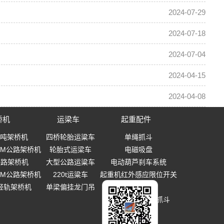
2024-07-29
2024-07-18
2024-07-04
2024-04-15
2024-04-08
桥机
运梁车
起重配件
0吨架桥机
四桥轮胎运粱车
单绳抓斗
-40M公路架桥机
轮胎式运梁车
电磁吸盘
0铁路架桥机
大型公路运粱车
电动葫芦刹车系统
-40M公路架桥机
220t运粱车
起重机红外感应限位开关
T轻轨架桥机
单梁偏挂龙门吊
起重吊钩
多瓣式机械设备抓斗