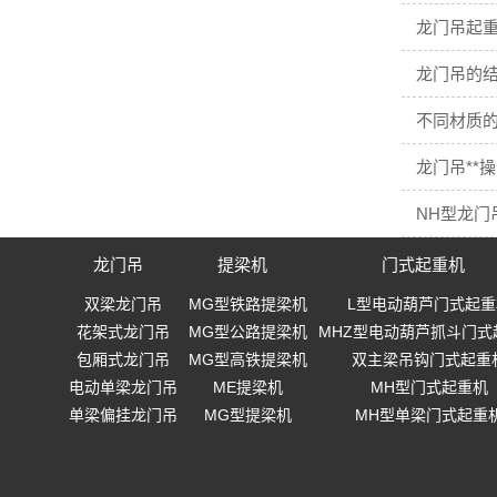
龙门吊起重
龙门吊的结
不同材质
龙门吊**
NH型龙门
龙门吊
提梁机
门式起重机
双梁龙门吊
MG型铁路提梁机
L型电动葫芦门式起重
花架式龙门吊
MG型公路提梁机
MHZ型电动葫芦抓斗门式
包厢式龙门吊
MG型高铁提梁机
双主梁吊钩门式起重
电动单梁龙门吊
ME提梁机
MH型门式起重机
单梁偏挂龙门吊
MG型提梁机
MH型单梁门式起重