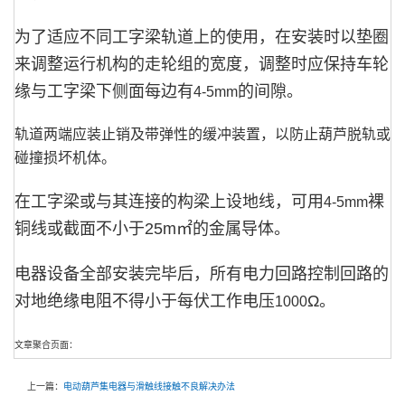
为了适应不同工字梁轨道上的使用，在安装时以垫圈
来调整运行机构的走轮组的宽度，调整时应保持车轮
缘与工字梁下侧面每边有
的间隙。
4-5mm
轨道两端应装止销及带弹性的缓冲装置，以防止葫芦脱轨或
碰撞损坏机体。
在工字梁或与其连接的构梁上设地线，可用
裸
4-5mm
铜线或截面不小于
25m
㎡的金属导体。
电器设备全部安装完毕后，所有电力回路控制回路的
对地绝缘电阻不得小于每伏工作电压
Ω。
1000
文章聚合页面：
上一篇：
电动葫芦集电器与滑触线接触不良解决办法