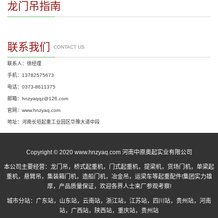
龙门吊指南
联系我们
CONTACT US
联系人：徐经理
手机：13782575673
电话：0373-8611375
邮箱：hnzyaqqz@126.com
官网：www.hnzyaq.com
地址：河南长垣起重工业园区华豫大道中段
Copyright © 2020 www.hnzyaq.com 河南中原奥起实业有限公司
本公司主要经营：
龙门吊
，
桥式起重机
，
门式起重机
，提梁机，货场门机，单梁起
重机，悬臂吊，集装箱门机，造船门机，冶金吊，运梁车等起重配件!集团实力雄
厚，产品质量保证，欢迎各界人士来厂参观考察!
城市分站：
广东站
，
山东站
，
云南站
，
浙江站
，
江苏站
，
四川站
，
贵州站
，
河南
站
，
广西站
，
陕西站
，
重庆站
，
贵州站