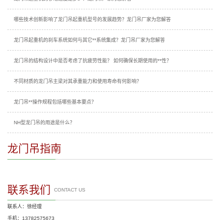
哪些技术创新影响了龙门吊起重机型号的发展趋势？龙门吊厂家为您解答
龙门吊起重机的刹车系统如何与其它**系统集成？龙门吊厂家为您解答
龙门吊的结构设计中是否考虑了抗疲劳性能？ 如何确保长期使用的**性？
不同材质的龙门吊主梁对其承重能力和使用寿命有何影响？
龙门吊**操作规程包括哪些基本要点？
NH型龙门吊的用途是什么？
龙门吊指南
联系我们
CONTACT US
联系人：徐经理
手机：13782575673