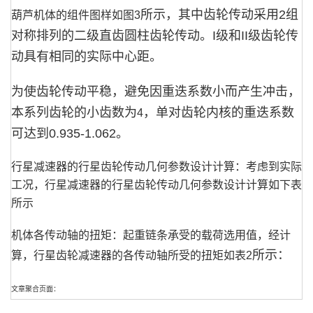
所示，其中齿轮传动采用
2
组
葫芦机体的组件图样如图3
对称排列的二级直齿圆柱齿轮传动。
I
级和
II
级齿轮传
动具有相同的实际中心距。
为使齿轮传动平稳，避免因重迭系数小而产生冲击，
本系列齿轮的小齿数为
，单对齿轮内核的重迭系数
4
可达到
0.935-1.062
。
行星减速器的行星齿轮传动几何参数设计计算：考虑到实际
工况，行星减速器的行星齿轮传动几何参数设计计算如下表
所示
机体各传动轴的扭矩：起重链条承受的载荷选用值，经计
所示：
算，行星齿轮减速器的各传动轴所受的扭矩如表2
文章聚合页面：