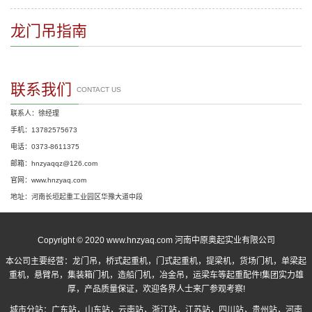
龙门吊指南
联系我们
CONTACT US
联系人：徐经理
手机：13782575673
电话：0373-8611375
邮箱：hnzyaqqz@126.com
官网：www.hnzyaq.com
地址：河南长垣起重工业园区华豫大道中段
Copyright © 2020 www.hnzyaq.com 河南中原奥起实业有限公司
本公司主要经营：
龙门吊
，
桥式起重机
，
门式起重机
，提梁机，货场门机，单梁起
重机，悬臂吊，集装箱门机，造船门机，冶金吊，运梁车等起重配件!集团实力雄
厚，产品质量保证，欢迎各界人士来厂参观考察!
城市分站：
广东站
，
山东站
，
云南站
，
浙江站
，
江苏站
，
四川站
，
贵州站
，
河南