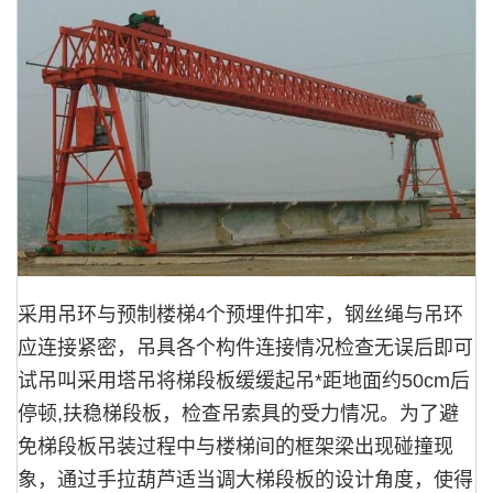
采用吊环与预制楼梯
个预埋件扣牢，钢丝绳与吊环
4
应连接紧密，吊具各个构件连接情况检查无误后即可
试吊叫采用塔吊将梯段板缓缓起吊*距地面约
50cm
后
停顿
,
扶稳梯段板，检查吊索具的受力情况。为了避
免梯段板吊装过程中与楼梯间的框架梁出现碰撞现
象，通过手拉葫芦适当调大梯段板的设计角度，使得