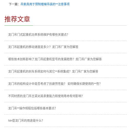
下一篇：
吊索具用于预制楼梯吊装的**注意事项
推荐文章
龙门吊门式起重机功率系统维护有哪些关键点？
龙门吊起重机的移动速度是多少？龙门吊厂家为您解答
哪些技术创新影响了龙门吊起重机型号的发展趋势？龙门吊厂家为您解答
龙门吊起重机的刹车系统如何与其它**系统集成？龙门吊厂家为您解答
龙门吊的结构设计中是否考虑了抗疲劳性能？ 如何确保长期使用的**性？
不同材质的龙门吊主梁对其承重能力和使用寿命有何影响？
龙门吊**操作规程包括哪些基本要点？
NH型龙门吊的用途是什么？