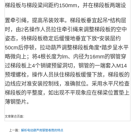
梯段板与梯段梁间距约
150mm
，并在梯段板两端设
置牵引绳，提高吊装效率。梯段板垂宜起吊*结构层
时，由
名操作人员拉住牵引绳来调整梯段板的空中
2
姿态，待梯段板稳定后缓慢地垂宜下放*安装层约
50cm
后停顿，拉动葫芦调整梯段板角度*踏步呈水平
略微向上；将
4
根长度为
lm
、内径为
16mm
的钢管穿
过梯段板上
4
个销键预留洞切，钢管的一端套入
M14
预埋螺栓，操作人员扶住梯段板缓慢下放，梯段板的
边线应对准安装控制线，准确就位。采用水平尺检查
梯段板的平整度，如出现不平现象应在梯梁位置垫上
薄钢垫片。
文章聚合页面：
上一篇：
解析电动葫芦用钢管卷筒的特点