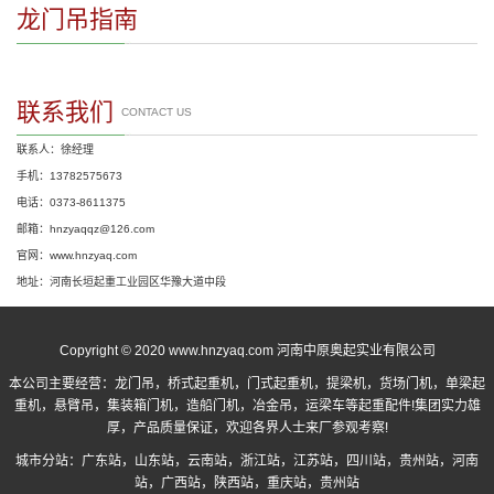
龙门吊指南
联系我们
CONTACT US
联系人：徐经理
手机：13782575673
电话：0373-8611375
邮箱：hnzyaqqz@126.com
官网：www.hnzyaq.com
地址：河南长垣起重工业园区华豫大道中段
Copyright © 2020 www.hnzyaq.com 河南中原奥起实业有限公司
本公司主要经营：
龙门吊
，
桥式起重机
，
门式起重机
，提梁机，货场门机，单梁起
重机，悬臂吊，集装箱门机，造船门机，冶金吊，运梁车等起重配件!集团实力雄
厚，产品质量保证，欢迎各界人士来厂参观考察!
城市分站：
广东站
，
山东站
，
云南站
，
浙江站
，
江苏站
，
四川站
，
贵州站
，
河南
站
，
广西站
，
陕西站
，
重庆站
，
贵州站