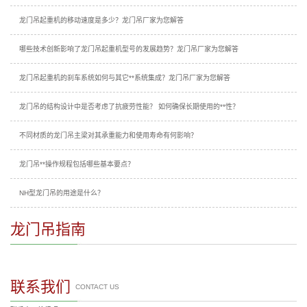
龙门吊起重机的移动速度是多少？龙门吊厂家为您解答
哪些技术创新影响了龙门吊起重机型号的发展趋势？龙门吊厂家为您解答
龙门吊起重机的刹车系统如何与其它**系统集成？龙门吊厂家为您解答
龙门吊的结构设计中是否考虑了抗疲劳性能？ 如何确保长期使用的**性？
不同材质的龙门吊主梁对其承重能力和使用寿命有何影响？
龙门吊**操作规程包括哪些基本要点？
NH型龙门吊的用途是什么？
龙门吊指南
联系我们
CONTACT US