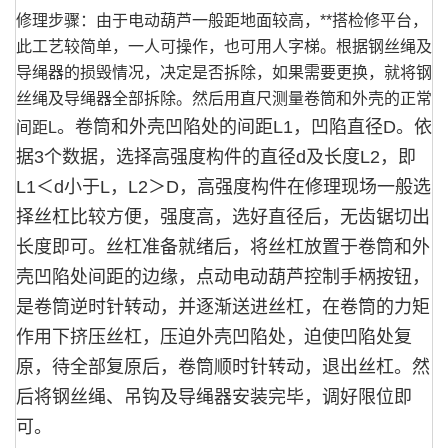
修理步骤：由于电动葫芦一般距地面较高，**搭检修平台，
此工艺较简单，一人可操作，也可用人字梯。根据钢丝绳及
导绳器的损毁情况，决定是否拆除，如果需要更换，就将钢
丝绳及导绳器全部拆除。然后用直尺测量卷筒和外壳的正常
。卷筒和外壳凹陷处的间距
L1
，凹陷直径
D
。依
间距L
据
3
个数据，选择高强度构件的直径
d
及长度
L2
，即
L1
＜
d
小于
L
，
L2
＞
D
，高强度构件在修理现场一般选
择丝杠比较方便，强度高，选好直径后，无齿锯切出
长度即可。丝杠准备就绪后，将丝杠放置于卷筒和外
壳凹陷处间距的边缘，点动电动葫芦控制手柄按钮，
是卷筒逆时针转动，并逐渐送进丝杠，在卷筒的力矩
作用下挤压丝杠，压迫外壳凹陷处，迫使凹陷处复
原，待全部复原后，卷筒顺时针转动，退出丝杠。然
后将钢丝绳、吊钩及导绳器安装完毕，调好限位即
可。