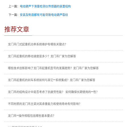
上一篇：
电动葫芦下滑量检测仪传感器的装置结构
下一篇：
安装及制造都有可能导致电动葫芦裂纹
推荐文章
龙门吊门式起重机功率系统维护有哪些关键点？
龙门吊起重机的移动速度是多少？龙门吊厂家为您解答
哪些技术创新影响了龙门吊起重机型号的发展趋势？龙门吊厂家为您解答
龙门吊起重机的刹车系统如何与其它**系统集成？龙门吊厂家为您解答
龙门吊的结构设计中是否考虑了抗疲劳性能？ 如何确保长期使用的**性？
不同材质的龙门吊主梁对其承重能力和使用寿命有何影响？
龙门吊**操作规程包括哪些基本要点？