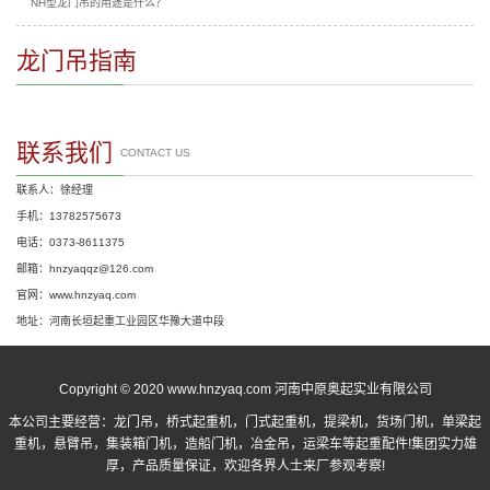
NH型龙门吊的用途是什么？
龙门吊指南
联系我们
CONTACT US
联系人：徐经理
手机：13782575673
电话：0373-8611375
邮箱：hnzyaqqz@126.com
官网：www.hnzyaq.com
地址：河南长垣起重工业园区华豫大道中段
Copyright © 2020 www.hnzyaq.com 河南中原奥起实业有限公司
本公司主要经营：
龙门吊
，
桥式起重机
，
门式起重机
，提梁机，货场门机，单梁起
重机，悬臂吊，集装箱门机，造船门机，冶金吊，运梁车等起重配件!集团实力雄
厚，产品质量保证，欢迎各界人士来厂参观考察!