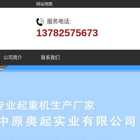
网站地图
服务电话:
13782575673
公司简介
联系我们