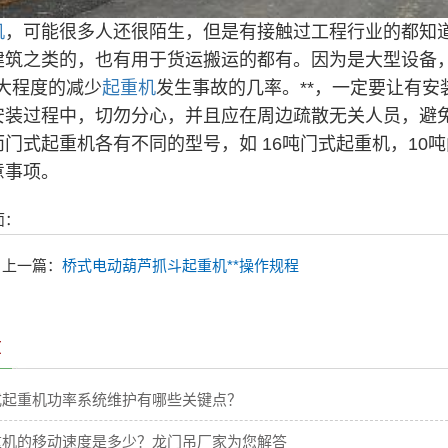
机
，可能很多人还很陌生，但是有接触过工程行业的都知
建筑之类的，也有用于货运搬运的都有。因为是大型设备
大程度的减少
起重机
发生事故的几率。**，一定要让有
安装过程中，切勿分心，并且应在周边疏散无关人员，避免
门式起重机各有不同的型号，如 16吨门式起重机，10吨
意事项。
面：
上一篇：
桥式电动葫芦抓斗起重机**操作规程
章
式起重机功率系统维护有哪些关键点？
重机的移动速度是多少？龙门吊厂家为您解答