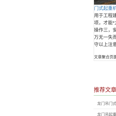
门式起重
用于工程
项，才能*
操作三，
万无一失而
守以上注
文章聚合页
推荐文
龙门吊门
龙门吊起