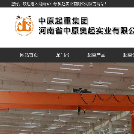
您好，欢迎进入河南省中原奥起实业有限公司官方网站！
网站首页
龙门吊
起重产品
起重