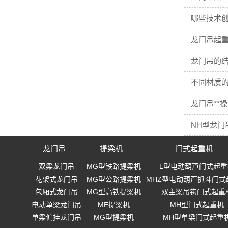
哪些技术
龙门吊起重
龙门吊的结
不同材质
龙门吊**
NH型龙门
龙门吊
提梁机
门式起重机
双梁龙门吊
MG型铁路提梁机
L型电动葫芦门式起重
花架式龙门吊
MG型公路提梁机
MHZ型电动葫芦抓斗门式
包厢式龙门吊
MG型高铁提梁机
双主梁吊钩门式起重
电动单梁龙门吊
ME提梁机
MH型门式起重机
单梁偏挂龙门吊
MG型提梁机
MH型单梁门式起重