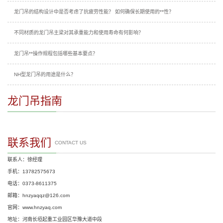
龙门吊的结构设计中是否考虑了抗疲劳性能？ 如何确保长期使用的**性？
不同材质的龙门吊主梁对其承重能力和使用寿命有何影响？
龙门吊**操作规程包括哪些基本要点？
NH型龙门吊的用途是什么？
龙门吊指南
联系我们
CONTACT US
联系人：徐经理
手机：13782575673
电话：0373-8611375
邮箱：hnzyaqqz@126.com
官网：www.hnzyaq.com
地址：河南长垣起重工业园区华豫大道中段