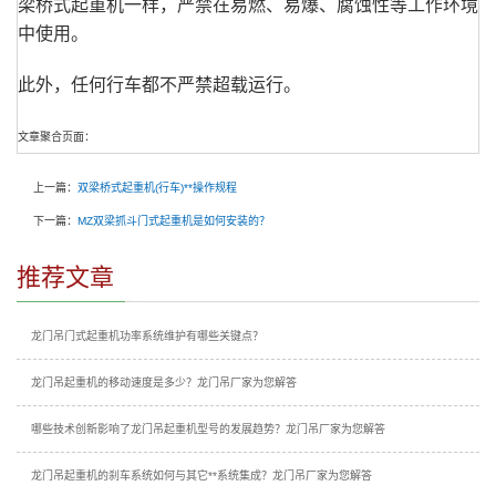
梁桥式起重机一样，严禁在易燃、易爆、腐蚀性等工作环境
中使用。
此外，任何行车都不严禁超载运行。
文章聚合页面：
上一篇：
双梁桥式起重机(行车)**操作规程
下一篇：
MZ双梁抓斗门式起重机是如何安装的？
推荐文章
龙门吊门式起重机功率系统维护有哪些关键点？
龙门吊起重机的移动速度是多少？龙门吊厂家为您解答
哪些技术创新影响了龙门吊起重机型号的发展趋势？龙门吊厂家为您解答
龙门吊起重机的刹车系统如何与其它**系统集成？龙门吊厂家为您解答