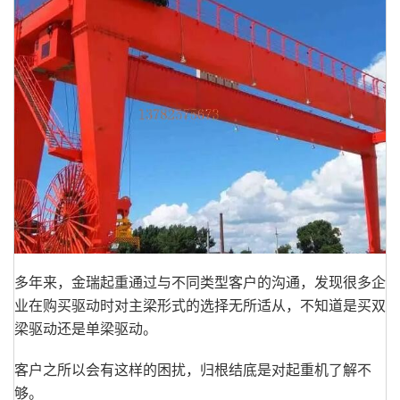
多年来，金瑞起重通过与不同类型客户的沟通，发现很多企
业在购买驱动时对主梁形式的选择无所适从，不知道是买双
梁驱动还是单梁驱动。
客户之所以会有这样的困扰，归根结底是对起重机了解不
够。