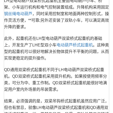
LH型电动葫芦双梁桥式起重机主要由电动葫芦小车、桥
架、小车运行机构和电气控制装置组成。升降机构采用固定
钢丝绳电动葫芦
，同时采用控制室和地面两种控制形式，操
作灵活方便，**可靠;另外还安装了双轨小车，可以满足高效
升降的要求。
此外，起重机还在LH型电动葫芦双梁桥式起重机的基础
上，开发生产了LHE型双小车
电动葫芦桥式起重机
。这种类
型的起重机可以很好地解决长物体提升不平衡的问题，从而
实现更稳定的提升操作。
QD通用双梁桥式起重机不同于LH电动葫芦双梁桥式起重
机。QD双梁桥式起重机采用提升机构。如果按使用频率分
类，可分为中、重工作制。QD双梁桥式起重机能很好地满
足用户室内外场景的吊装需求。
结果，必须强调的是，双梁吊钩桥式起重机虽然应用广泛，
但也有禁忌，就像LH电动葫芦双梁桥式起重机和QD通用双