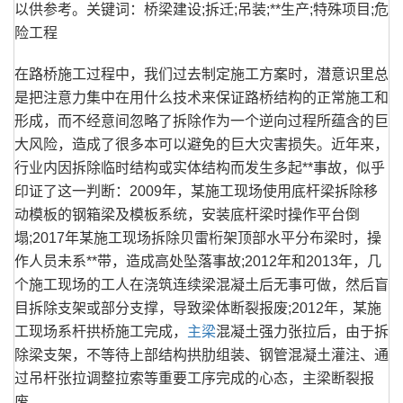
以供参考。关键词：桥梁建设;拆迁;吊装;**生产;特殊项目;危
险工程
在路桥施工过程中，我们过去制定施工方案时，潜意识里总
是把注意力集中在用什么技术来保证路桥结构的正常施工和
形成，而不经意间忽略了拆除作为一个逆向过程所蕴含的巨
大风险，造成了很多本可以避免的巨大灾害损失。近年来，
行业内因拆除临时结构或实体结构而发生多起**事故，似乎
印证了这一判断：2009年，某施工现场使用底杆梁拆除移
动模板的钢箱梁及模板系统，安装底杆梁时操作平台倒
塌;2017年某施工现场拆除贝雷桁架顶部水平分布梁时，操
作人员未系**带，造成高处坠落事故;2012年和2013年，几
个施工现场的工人在浇筑连续梁混凝土后无事可做，然后盲
目拆除支架或部分支撑，导致梁体断裂报废;2012年，某施
工现场系杆拱桥施工完成，
主梁
混凝土强力张拉后，由于拆
除梁支架，不等待上部结构拱肋组装、钢管混凝土灌注、通
过吊杆张拉调整拉索等重要工序完成的心态，主梁断裂报
废。