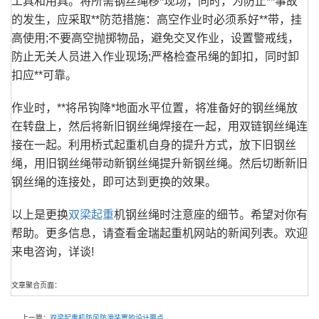
工具和用具。将所需钢丝绳移*现场，同时，为防止**事故
的发生，应采取**防范措施：高空作业时必须系好**带，挂
高使用;不要高空抛掷物品，避免交叉作业，设置警戒线，
防止无关人员进入作业现场;严格检查吊绳的卸扣，同时卸
扣应**可靠。
作业时，**将吊钩降*地面水平位置，将准备好的钢丝绳放
在转盘上，然后将新旧钢丝绳焊接在一起，用双链钢丝绳连
接在一起。利用桥式起重机自身的提升方式，放下旧钢丝
绳，用旧钢丝绳带动新钢丝绳提升新钢丝绳。然后切断新旧
钢丝绳的连接处，即可达到更换的效果。
以上是更换
双梁起重
机钢丝绳时注意座的细节。希望对你有
帮助。更多信息，请查看金瑞起重机网站的新闻列表。欢迎
来电咨询，详谈!
文章聚合页面：
上一篇：
双梁起重机防风防滑装置的设计要点