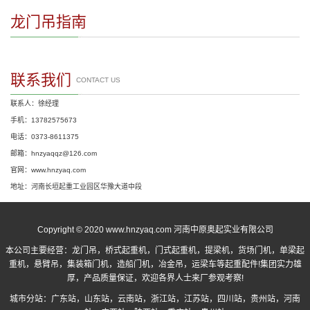
龙门吊指南
联系我们
CONTACT US
联系人：徐经理
手机：13782575673
电话：0373-8611375
邮箱：hnzyaqqz@126.com
官网：www.hnzyaq.com
地址：河南长垣起重工业园区华豫大道中段
Copyright © 2020 www.hnzyaq.com 河南中原奥起实业有限公司
本公司主要经营：
龙门吊
，
桥式起重机
，
门式起重机
，提梁机，货场门机，单梁起
重机，悬臂吊，集装箱门机，造船门机，冶金吊，运梁车等起重配件!集团实力雄
厚，产品质量保证，欢迎各界人士来厂参观考察!
城市分站：
广东站
，
山东站
，
云南站
，
浙江站
，
江苏站
，
四川站
，
贵州站
，
河南