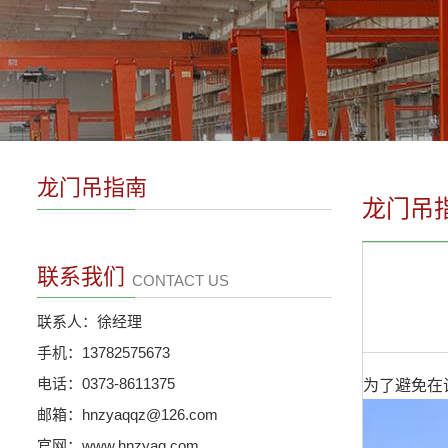
龙门吊指南
龙门吊
联系我们
CONTACT US
联系人：徐经理
手机：13782575673
电话：0373-8611375
为了避免在
邮箱：hnzyaqqz@126.com
官网：www.hnzyaq.com