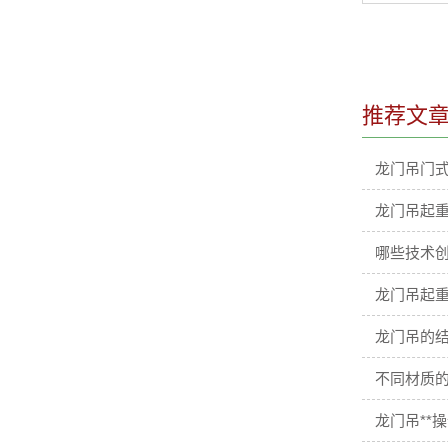
推荐文
龙门吊门
龙门吊起
哪些技术
龙门吊起重
龙门吊的结
不同材质
龙门吊**