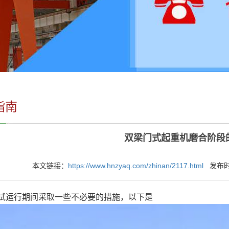
指南
双梁门式起重机磨合阶段
本文链接：
https://www.hnzyaq.com/zhinan/2117.html
发布时间：
试运行期间采取一些不必要的措施，以下是