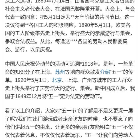
次工人运动，1889年7月14日，由各国马克思主义者召集的
社会主义者代表大会，在法国巴黎隆重开幕。大会上，与会
代表一致同意：把5月1日定为**无产阶级的共同节日。这一
决议得到**各国工人的积极响应。1890年5月1日，欧美各
国的工人阶级率先走上街头，举行盛大的示威游行与集会，
争取合法权益。从此，每逢这****各国的劳动人民都要集
会、游行，以示庆祝。
中国人民庆祝劳动节的活动可追溯*1918年。是年，一些革
命的知识分子在上海、
苏州
等地向群众散发
介绍
“五一”的传
单。1920年5月1日，
北京
、上海、广州等城市的工人群众
走上街头举行了声势浩大的游行、集会。新中国成立后，我
国于1949年12月将“五一”定为法定的劳动节。
看了以上的介绍，大家对“五一节”的了解是不是又更深一层
了呢?我们在出门游玩或者走亲访友的时候，也不要忘了向
他们讲起五一的由来，让更多的亲朋好友能明白“五一”不仅
仅代表着休息，不仅仅代表着玩乐，“五一”让我们向劳动人