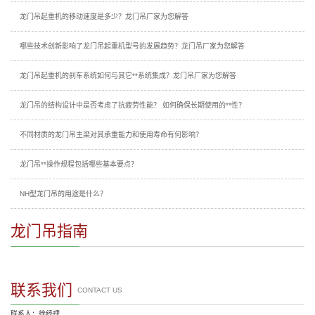
龙门吊起重机的移动速度是多少？龙门吊厂家为您解答
哪些技术创新影响了龙门吊起重机型号的发展趋势？龙门吊厂家为您解答
龙门吊起重机的刹车系统如何与其它**系统集成？龙门吊厂家为您解答
龙门吊的结构设计中是否考虑了抗疲劳性能？ 如何确保长期使用的**性？
不同材质的龙门吊主梁对其承重能力和使用寿命有何影响？
龙门吊**操作规程包括哪些基本要点？
NH型龙门吊的用途是什么？
龙门吊指南
联系我们
CONTACT US
联系人：徐经理