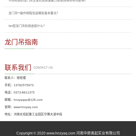
不同材质的龙门吊主梁对其承重能力和使用寿命有何影响？
龙门吊**操作规程包括哪些基本要点？
NH型龙门吊的用途是什么？
龙门吊指南
联系我们
CONTACT US
联系人：徐经理
手机：13782575673
电话：0373-8611375
邮箱：hnzyaqqz@126.com
官网：www.hnzyaq.com
地址：河南长垣起重工业园区华豫大道中段
Copyright © 2020 www.hnzyaq.com 河南中原奥起实业有限公司